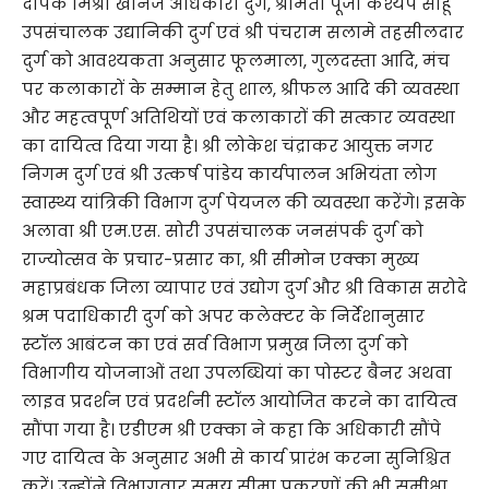
दीपक मिश्रा खनिज अधिकारी दुर्ग, श्रीमती पूजा कश्यप साहू
उपसंचालक उद्यानिकी दुर्ग एवं श्री पंचराम सलामे तहसीलदार
दुर्ग को आवश्यकता अनुसार फूलमाला, गुलदस्ता आदि, मंच
पर कलाकारों के सम्मान हेतु शाल, श्रीफल आदि की व्यवस्था
और महत्वपूर्ण अतिथियों एवं कलाकारों की सत्कार व्यवस्था
का दायित्व दिया गया है। श्री लोकेश चंद्राकर आयुक्त नगर
निगम दुर्ग एवं श्री उत्कर्ष पांडेय कार्यपालन अभियंता लोग
स्वास्थ्य यांत्रिकी विभाग दुर्ग पेयजल की व्यवस्था करेंगे। इसके
अलावा श्री एम.एस. सोरी उपसंचालक जनसंपर्क दुर्ग को
राज्योत्सव के प्रचार-प्रसार का, श्री सीमोन एक्का मुख्य
महाप्रबंधक जिला व्यापार एवं उद्योग दुर्ग और श्री विकास सरोदे
श्रम पदाधिकारी दुर्ग को अपर कलेक्टर के निर्देशानुसार
स्टॉल आबंटन का एवं सर्व विभाग प्रमुख जिला दुर्ग को
विभागीय योजनाओं तथा उपलब्धियां का पोस्टर बैनर अथवा
लाइव प्रदर्शन एवं प्रदर्शनी स्टॉल आयोजित करने का दायित्व
सौंपा गया है। एडीएम श्री एक्का ने कहा कि अधिकारी सौंपे
गए दायित्व के अनुसार अभी से कार्य प्रारंभ करना सुनिश्चित
करें। उन्होंने विभागवार समय सीमा प्रकरणों की भी समीक्षा