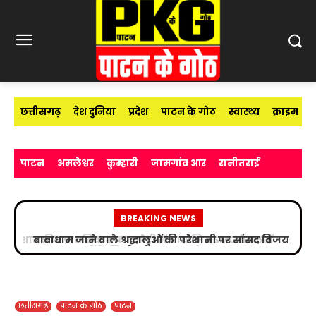
छत्तीसगढ़
देश दुनिया
प्रदेश
पाटन के गोठ
स्वास्थ्य
क्राइम
पाटन
अमलेश्वर
कुम्हारी
जामगांव आर
रानीतराई
BREAKING NEWS
बाबाधाम जाने वाले श्रद्धालुओं की परेशानी पर सांसद विजय
बघेल का बड़ा कदम
छत्तीसगढ़
पाटन के गोठ
पाटन