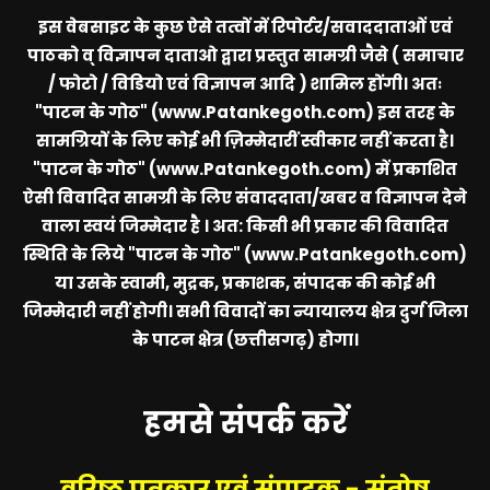
इस वेबसाइट के कुछ ऐसे तत्वों में रिपोर्टर/सवाददाताओं एवं
पाठको व् विज्ञापन दाताओ द्वारा प्रस्तुत सामग्री जैसे ( समाचार
/ फोटो / विडियो एवं विज्ञापन आदि ) शामिल होंगी। अतः
"पाटन के गोठ" (www.Patankegoth.com)
इस तरह के
सामग्रियों के लिए कोई भी ज़िम्मेदारीं स्वीकार नहीं करता है।
"पाटन के गोठ" (www.Patankegoth.com)
में प्रकाशित
ऐसी विवादित सामग्री के लिए संवाददाता/खबर व विज्ञापन देने
वाला स्वयं जिम्मेदार है । अत: किसी भी प्रकार की विवादित
स्थिति के लिये
"पाटन के गोठ" (www.Patankegoth.com)
या उसके स्वामी, मुद्रक, प्रकाशक, संपादक की कोई भी
जिम्मेदारी नहीं होगी। सभी विवादों का न्यायालय क्षेत्र दुर्ग जिला
के पाटन क्षेत्र (छत्तीसगढ़) होगा।
हमसे संपर्क करें
वरिष्ठ पत्रकार एवं संपादक - संतोष