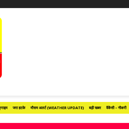
्राइम
जरा हटके
मौसम अलर्ट (WEATHER UPDATE)
बड़ी खबर
वैकेंसी – नौकरी