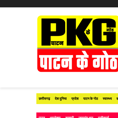
छत्तीसगढ़
देश दुनिया
प्रदेश
पाटन के गोठ
स्वास्थ्य
क
पाटन
अमलेश्वर
कुम्हारी
जामगांव आर
रानीतराई