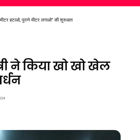
ट मीटर हटाओ, पुराने मीटर लगाओ” की शुरुआत
रण सिंह देव से मिले सांसद विजय बघेल
्री ने किया खो खो खेल
वर्धन
024