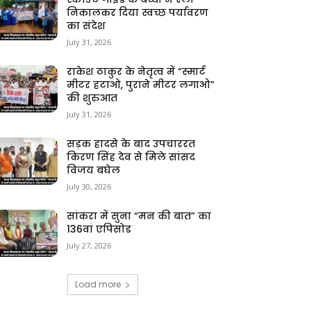
निकालकर दिया स्वच्छ पर्यावरण
का संदेश
July 31, 2026
राकेश ठाकुर के नेतृत्व में “स्मार्ट
मीटर हटाओ, पुराने मीटर लगाओ”
की शुरुआत
July 31, 2026
सड़क हादसे के बाद उपचाररत
किरण सिंह देव से मिले सांसद
विजय बघेल
July 30, 2026
सांकरा में सुना “मन की बात” का
136वां एपिसोड
July 27, 2026
Load more