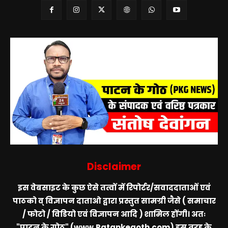
Disclaimer
इस वेबसाइट के कुछ ऐसे तत्वों में रिपोर्टर/सवाददाताओं एवं
पाठको व् विज्ञापन दाताओ द्वारा प्रस्तुत सामग्री जैसे ( समाचार
/ फोटो / विडियो एवं विज्ञापन आदि ) शामिल होंगी। अतः
"पाटन के गोठ" (www.Patankegoth.com)
इस तरह के