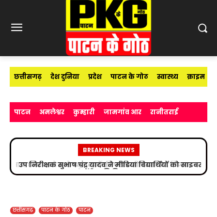
छत्तीसगढ़
देश दुनिया
प्रदेश
पाटन के गोठ
स्वास्थ्य
क्राइम
पाटन
अमलेश्वर
कुम्हारी
जामगांव आर
रानीतराई
BREAKING NEWS
उप निरीक्षक सुभाष चंद्र यादव ने मीडिया विद्यार्थियों को साइबर
अपराधों के प्रति किया जागरूक
छत्तीसगढ़
पाटन के गोठ
पाटन