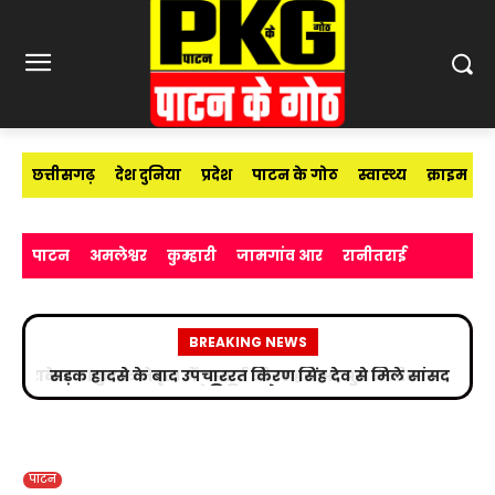
छत्तीसगढ़
देश दुनिया
प्रदेश
पाटन के गोठ
स्वास्थ्य
क्राइम
पाटन
अमलेश्वर
कुम्हारी
जामगांव आर
रानीतराई
BREAKING NEWS
सड़क हादसे के बाद उपचाररत किरण सिंह देव से मिले सांसद
विजय बघेल
पाटन