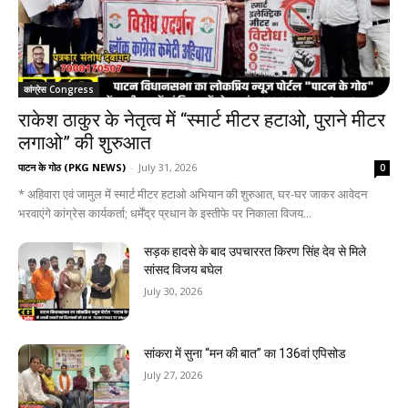
कांग्रेस Congress
राकेश ठाकुर के नेतृत्व में “स्मार्ट मीटर हटाओ, पुराने मीटर
लगाओ” की शुरुआत
पाटन के गोठ (PKG NEWS)
-
July 31, 2026
0
* अहिवारा एवं जामुल में स्मार्ट मीटर हटाओ अभियान की शुरुआत, घर-घर जाकर आवेदन
भरवाएंगे कांग्रेस कार्यकर्ता; धर्मेंद्र प्रधान के इस्तीफे पर निकाला विजय...
सड़क हादसे के बाद उपचाररत किरण सिंह देव से मिले
सांसद विजय बघेल
July 30, 2026
सांकरा में सुना “मन की बात” का 136वां एपिसोड
July 27, 2026