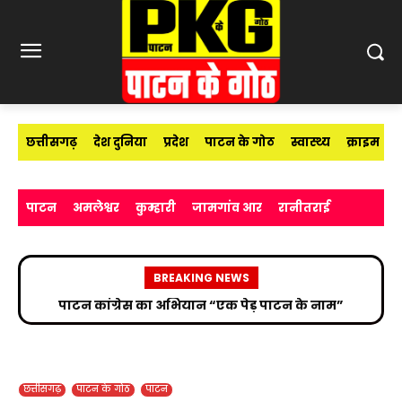
छत्तीसगढ़
देश दुनिया
प्रदेश
पाटन के गोठ
स्वास्थ्य
क्राइम
पाटन
अमलेश्वर
कुम्हारी
जामगांव आर
रानीतराई
BREAKING NEWS
पाटन कांग्रेस का अभियान “एक पेड़ पाटन के नाम”
छत्तीसगढ़
पाटन के गोठ
पाटन