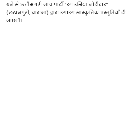
बजे से छत्तीसगढ़ी नाच पार्टी “रंग रसिया जोड़ीदार”
(लखनपुरी, चारामा) द्वारा रंगारंग सांस्कृतिक प्रस्तुतियाँ दी
जाएंगी।