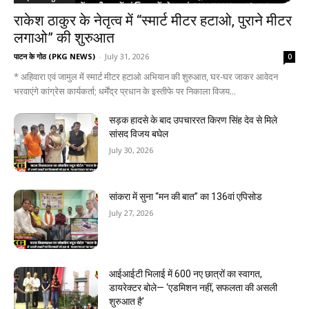
राकेश ठाकुर के नेतृत्व में “स्मार्ट मीटर हटाओ, पुराने मीटर
लगाओ” की शुरुआत
पाटन के गोठ (PKG NEWS)
-
July 31, 2026
0
* अहिवारा एवं जामुल में स्मार्ट मीटर हटाओ अभियान की शुरुआत, घर-घर जाकर आवेदन
भरवाएंगे कांग्रेस कार्यकर्ता; धर्मेंद्र प्रधान के इस्तीफे पर निकाला विजय...
सड़क हादसे के बाद उपचाररत किरण सिंह देव से मिले
सांसद विजय बघेल
July 30, 2026
सांकरा में सुना “मन की बात” का 136वां एपिसोड
July 27, 2026
आईआईटी भिलाई में 600 नए छात्रों का स्वागत,
डायरेक्टर बोले— ‘एडमिशन नहीं, सफलता की असली
शुरुआत है’