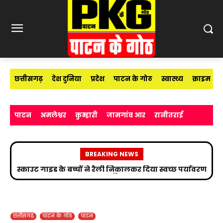
छत्तीसगढ़
देश दुनिया
प्रदेश
पाटन के गोठ
स्वास्थ्य
क्राइम
पाटन
अमलेश्वर
कुम्हारी
जामगांव आर
रानीतराई
BREAKING NEWS
स्काउट गाइड के बच्चों ने रैली निकालकर दिया स्वच्छ पर्यावरण
का संदेश
छत्तीसगढ़
पाटन के गोठ
पाटन