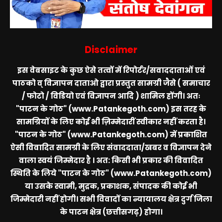
Disclaimer
इस वेबसाइट के कुछ ऐसे तत्वों में रिपोर्टर/सवाददाताओं एवं
पाठको व् विज्ञापन दाताओ द्वारा प्रस्तुत सामग्री जैसे ( समाचार
/ फोटो / विडियो एवं विज्ञापन आदि ) शामिल होंगी। अतः
"पाटन के गोठ" (www.Patankegoth.com)
इस तरह के
सामग्रियों के लिए कोई भी ज़िम्मेदारीं स्वीकार नहीं करता है।
"पाटन के गोठ" (www.Patankegoth.com)
में प्रकाशित
ऐसी विवादित सामग्री के लिए संवाददाता/खबर व विज्ञापन देने
वाला स्वयं जिम्मेदार है । अत: किसी भी प्रकार की विवादित
स्थिति के लिये
"पाटन के गोठ" (www.Patankegoth.com)
या उसके स्वामी, मुद्रक, प्रकाशक, संपादक की कोई भी
जिम्मेदारी नहीं होगी। सभी विवादों का न्यायालय क्षेत्र दुर्ग जिला
के पाटन क्षेत्र (छत्तीसगढ़) होगा।