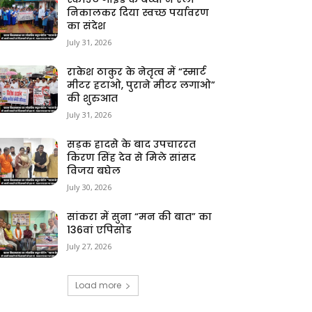
निकालकर दिया स्वच्छ पर्यावरण
का संदेश
July 31, 2026
राकेश ठाकुर के नेतृत्व में “स्मार्ट
मीटर हटाओ, पुराने मीटर लगाओ”
की शुरुआत
July 31, 2026
सड़क हादसे के बाद उपचाररत
किरण सिंह देव से मिले सांसद
विजय बघेल
July 30, 2026
सांकरा में सुना “मन की बात” का
136वां एपिसोड
July 27, 2026
Load more