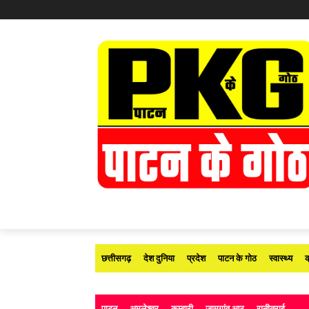
छत्तीसगढ़
देश दुनिया
प्रदेश
पाटन के गोठ
स्वास्थ्य
क
पाटन
अमलेश्वर
कुम्हारी
जामगांव आर
रानीतराई