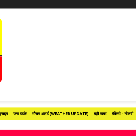
्राइम
जरा हटके
मौसम अलर्ट (WEATHER UPDATE)
बड़ी खबर
वैकेंसी – नौकरी