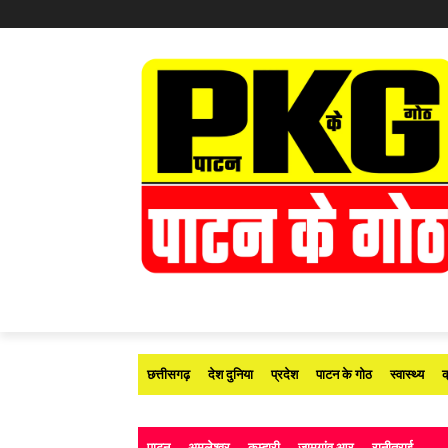
छत्तीसगढ़
देश दुनिया
प्रदेश
पाटन के गोठ
स्वास्थ्य
क
पाटन
अमलेश्वर
कुम्हारी
जामगांव आर
रानीतराई