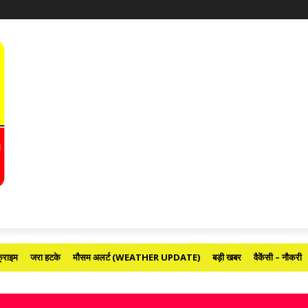
्राइम
जरा हटके
मौसम अलर्ट (WEATHER UPDATE)
बड़ी खबर
वैकेंसी – नौकरी