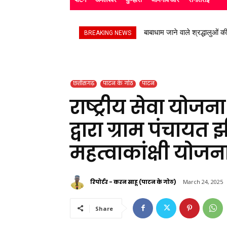
बाबाधाम जाने वाले श्रद्धालुओं की
उप निरीक्षक सुभाष चंद्र यादव न
BREAKING NEWS
छत्तीसगढ़
पाटन के गोठ
पाटन
राष्ट्रीय सेवा यो
द्वारा ग्राम पंचायत झी
महत्वाकांक्षी योज
रिपोर्टर - करन साहू (पाटन के गोठ)
March 24, 2025
Share