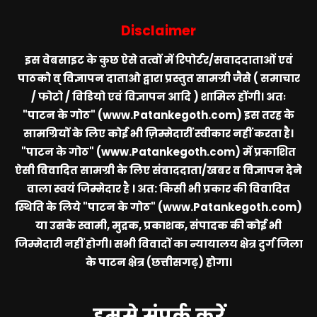
Disclaimer
इस वेबसाइट के कुछ ऐसे तत्वों में रिपोर्टर/सवाददाताओं एवं
पाठको व् विज्ञापन दाताओ द्वारा प्रस्तुत सामग्री जैसे ( समाचार
/ फोटो / विडियो एवं विज्ञापन आदि ) शामिल होंगी। अतः
"पाटन के गोठ" (www.Patankegoth.com)
इस तरह के
सामग्रियों के लिए कोई भी ज़िम्मेदारीं स्वीकार नहीं करता है।
"पाटन के गोठ" (www.Patankegoth.com)
में प्रकाशित
ऐसी विवादित सामग्री के लिए संवाददाता/खबर व विज्ञापन देने
वाला स्वयं जिम्मेदार है । अत: किसी भी प्रकार की विवादित
स्थिति के लिये
"पाटन के गोठ" (www.Patankegoth.com)
या उसके स्वामी, मुद्रक, प्रकाशक, संपादक की कोई भी
जिम्मेदारी नहीं होगी। सभी विवादों का न्यायालय क्षेत्र दुर्ग जिला
के पाटन क्षेत्र (छत्तीसगढ़) होगा।
हमसे संपर्क करें