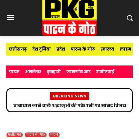
छत्तीसगढ़
देश दुनिया
प्रदेश
पाटन के गोठ
स्वास्थ्य
क्राइम
पाटन
अमलेश्वर
कुम्हारी
जामगांव आर
रानीतराई
BREAKING NEWS
उप निरीक्षक सुभाष चंद्र यादव ने मीडिया विद्यार्थियों को साइबर
अपराधों के प्रति किया जागरूक
छत्तीसगढ़
पाटन के गोठ
पाटन