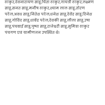
ठाकुर,देवनारायण साहू,चिंता ठाकुर,गायत्री ठाकुर,लक्ष्मण
साहू,सनत साहू,मनीष ठाकुर,श्याम लाल साहू,तोरण
पटेल,अवध साहू,नितेश पटेल,धनेश साहू,देवेंद्र साहू,दिनेश
साहू,गोविंद साहू,धाबेंद्र पटेल,देवकी साहू,लीला साहू,उषा
साहू,पंचबाई साहू,पुष्पा साहू,राजेश्वरी साहू,सुमित्रा ठाकुर
पंचगण एवं ग्रामीणजन उपस्थित थे।