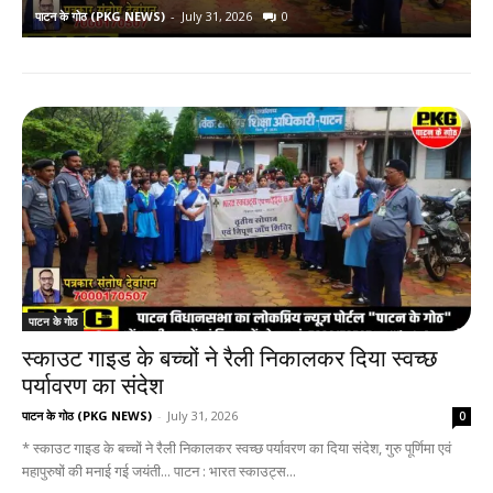
पाटन के गोठ (PKG NEWS)
-
July 31, 2026
0
प
पाटन के गोठ
स्काउट गाइड के बच्चों ने रैली निकालकर दिया स्वच्छ
पर्यावरण का संदेश
पाटन के गोठ (PKG NEWS)
-
July 31, 2026
0
* स्काउट गाइड के बच्चों ने रैली निकालकर स्वच्छ पर्यावरण का दिया संदेश, गुरु पूर्णिमा एवं
महापुरुषों की मनाई गई जयंती... पाटन : भारत स्काउट्स...