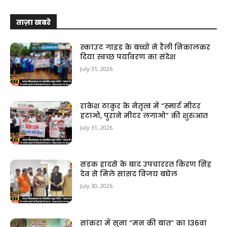
ताज़ा खबरे
स्काउट गाइड के बच्चों ने रैली निकालकर
दिया स्वच्छ पर्यावरण का संदेश
July 31, 2026
राकेश ठाकुर के नेतृत्व में “स्मार्ट मीटर
हटाओ, पुराने मीटर लगाओ” की शुरुआत
July 31, 2026
सड़क हादसे के बाद उपचाररत किरण सिंह
देव से मिले सांसद विजय बघेल
July 30, 2026
सांकरा में सुना “मन की बात” का 136वां