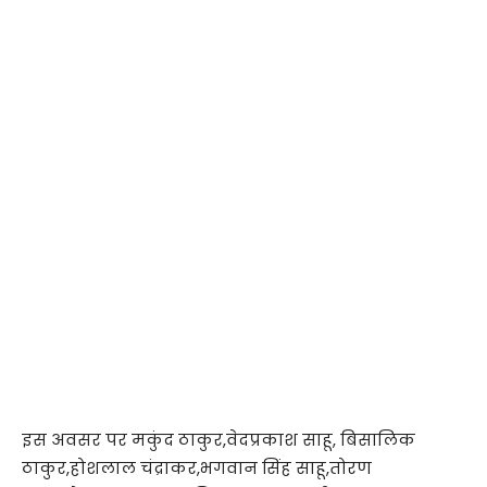
इस अवसर पर मकुंद ठाकुर,वेदप्रकाश साहू, बिसालिक
ठाकुर,होशलाल चंद्राकर,भगवान सिंह साहू,तोरण