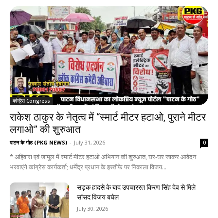
कांग्रेस Congress
राकेश ठाकुर के नेतृत्व में “स्मार्ट मीटर हटाओ, पुराने मीटर
लगाओ” की शुरुआत
पाटन के गोठ (PKG NEWS)
-
July 31, 2026
0
* अहिवारा एवं जामुल में स्मार्ट मीटर हटाओ अभियान की शुरुआत, घर-घर जाकर आवेदन
भरवाएंगे कांग्रेस कार्यकर्ता; धर्मेंद्र प्रधान के इस्तीफे पर निकाला विजय...
सड़क हादसे के बाद उपचाररत किरण सिंह देव से मिले
सांसद विजय बघेल
July 30, 2026