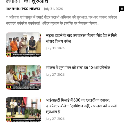
लगाओ” की शुरुआत
पाटन के गोठ (PKG NEWS)
-
July 31, 2026
0
* अहिवारा एवं जामुल में स्मार्ट मीटर हटाओ अभियान की शुरुआत, घर-घर जाकर आवेदन
भरवाएंगे कांग्रेस कार्यकर्ता; धर्मेंद्र प्रधान के इस्तीफे पर निकाला विजय...
सड़क हादसे के बाद उपचाररत किरण सिंह देव से मिले
सांसद विजय बघेल
July 30, 2026
सांकरा में सुना “मन की बात” का 136वां एपिसोड
July 27, 2026
आईआईटी भिलाई में 600 नए छात्रों का स्वागत,
डायरेक्टर बोले— ‘एडमिशन नहीं, सफलता की असली
शुरुआत है’
July 27, 2026