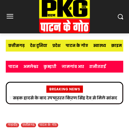
छत्तीसगढ़
देश दुनिया
प्रदेश
पाटन के गोठ
स्वास्थ्य
क्राइम
पाटन
अमलेश्वर
कुम्हारी
जामगांव आर
रानीतराई
BREAKING NEWS
सड़क हादसे के बाद उपचाररत किरण सिंह देव से मिले सांसद
विजय बघेल
गाड़ाडीह
छत्तीसगढ़
पाटन के गोठ