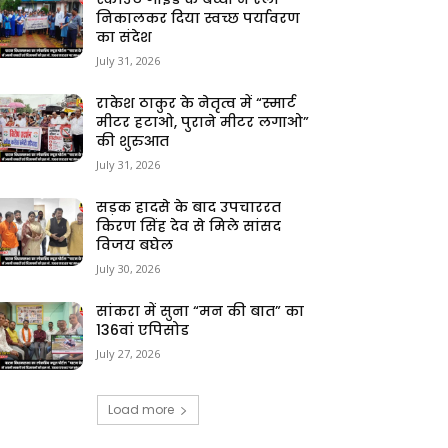
निकालकर दिया स्वच्छ पर्यावरण
का संदेश
July 31, 2026
राकेश ठाकुर के नेतृत्व में “स्मार्ट
मीटर हटाओ, पुराने मीटर लगाओ”
की शुरुआत
July 31, 2026
सड़क हादसे के बाद उपचाररत
किरण सिंह देव से मिले सांसद
विजय बघेल
July 30, 2026
सांकरा में सुना “मन की बात” का
136वां एपिसोड
July 27, 2026
Load more