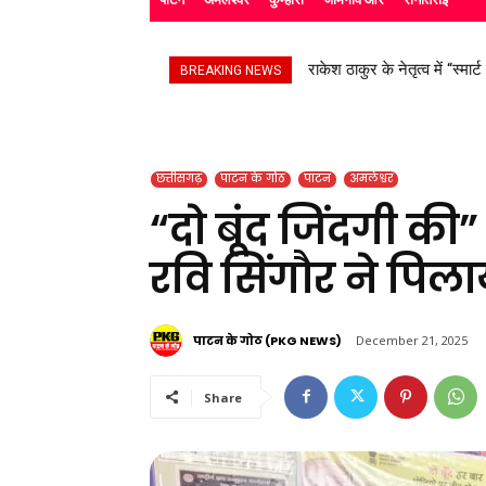
सड़क हादसे के बाद उपचाररत कि
BREAKING NEWS
छत्तीसगढ़
पाटन के गोठ
पाटन
अमलेश्वर
“दो बूंद जिंदगी की”
रवि सिंगौर ने पिलाय
पाटन के गोठ (PKG NEWS)
December 21, 2025
Share