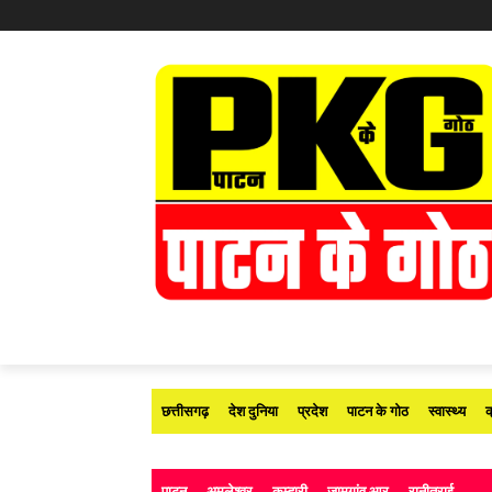
छत्तीसगढ़
देश दुनिया
प्रदेश
पाटन के गोठ
स्वास्थ्य
क
पाटन
अमलेश्वर
कुम्हारी
जामगांव आर
रानीतराई