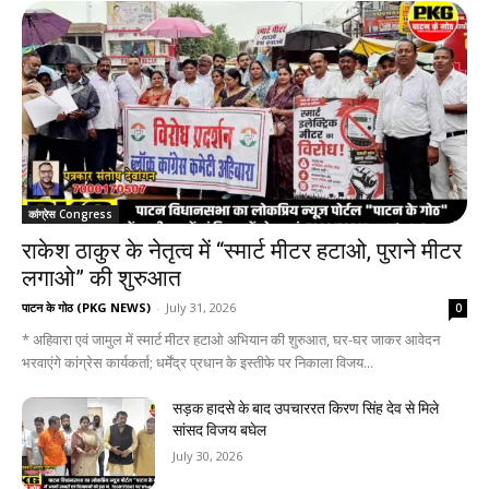
कांग्रेस Congress
राकेश ठाकुर के नेतृत्व में “स्मार्ट मीटर हटाओ, पुराने मीटर
लगाओ” की शुरुआत
पाटन के गोठ (PKG NEWS)
-
July 31, 2026
0
* अहिवारा एवं जामुल में स्मार्ट मीटर हटाओ अभियान की शुरुआत, घर-घर जाकर आवेदन
भरवाएंगे कांग्रेस कार्यकर्ता; धर्मेंद्र प्रधान के इस्तीफे पर निकाला विजय...
सड़क हादसे के बाद उपचाररत किरण सिंह देव से मिले
सांसद विजय बघेल
July 30, 2026