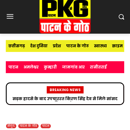
छत्तीसगढ़
देश दुनिया
प्रदेश
पाटन के गोठ
स्वास्थ्य
क्राइम
पाटन
अमलेश्वर
कुम्हारी
जामगांव आर
रानीतराई
BREAKING NEWS
सड़क हादसे के बाद उपचाररत किरण सिंह देव से मिले सांसद
विजय बघेल
सेलूद
पाटन के गोठ
पाटन