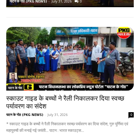
पाटन के गोठ (PKG NEWS)
-
July 31, 2026
0
प
पाटन के गोठ
स्काउट गाइड के बच्चों ने रैली निकालकर दिया स्वच्छ
पर्यावरण का संदेश
पाटन के गोठ (PKG NEWS)
-
July 31, 2026
0
* स्काउट गाइड के बच्चों ने रैली निकालकर स्वच्छ पर्यावरण का दिया संदेश, गुरु पूर्णिमा एवं
महापुरुषों की मनाई गई जयंती... पाटन : भारत स्काउट्स...