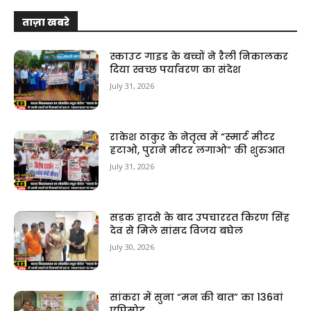
ताज़ा खबरे
स्काउट गाइड के बच्चों ने रैली निकालकर
दिया स्वच्छ पर्यावरण का संदेश
July 31, 2026
राकेश ठाकुर के नेतृत्व में “स्मार्ट मीटर
हटाओ, पुराने मीटर लगाओ” की शुरुआत
July 31, 2026
सड़क हादसे के बाद उपचाररत किरण सिंह
देव से मिले सांसद विजय बघेल
July 30, 2026
सांकरा में सुना “मन की बात” का 136वां
एपिसोड