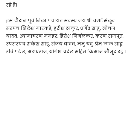
रहे है।
इस दौरान पूर्व जिला पंचायत सदस्य जय श्री वर्मा, सेलूद
सरपंच खिलेश मारकंडे, हरीश ठाकुर, धर्मेंद्र साहू, लोचन
यादव, श्यामाचरण मनहर, हितेश निर्मलकर, करण राजपूत,
उपसरपंच राकेश साहू, संजय यादव, मनु यदु, प्रेम लाल साहू,
रवि पटेल, सरफराज, योगेश चंदेल सहित किसान मौजूद रहे ।