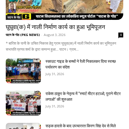
पाटन के गोठ
घुघुवा(क) में नाली निर्माण कार्य का हुआ भूमिपूजन
पाटन के गोठ (PKG NEWS)
-
August 3, 2026
0
* बारिश के पानी के उचित निकास हेतु ग्राम घुघुवा(क) में नाली निर्माण कार्य का भूमिपूजन
सभापति प्रणव शर्मा के द्वारा सम्पन्न हुआ... पाटन। ग्राम...
स्काउट गाइड के बच्चों ने रैली निकालकर दिया स्वच्छ
पर्यावरण का संदेश
July 31, 2026
राकेश ठाकुर के नेतृत्व में “स्मार्ट मीटर हटाओ, पुराने मीटर
लगाओ” की शुरुआत
July 31, 2026
सड़क हादसे के बाद उपचाररत किरण सिंह देव से मिले