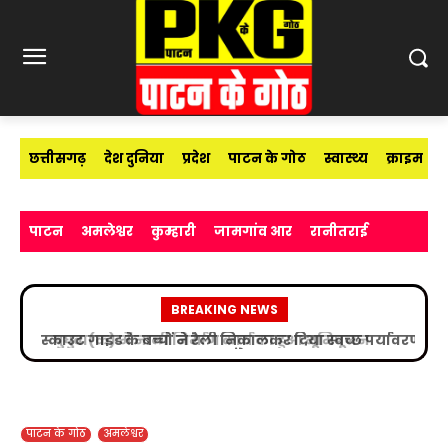
छत्तीसगढ़
देश दुनिया
प्रदेश
पाटन के गोठ
स्वास्थ्य
क्राइम
पाटन
अमलेश्वर
कुम्हारी
जामगांव आर
रानीतराई
BREAKING NEWS
स्काउट गाइड के बच्चों ने रैली निकालकर दिया स्वच्छ पर्यावरण
का संदेश
पाटन के गोठ
अमलेश्वर