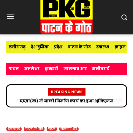
छत्तीसगढ़
देश दुनिया
प्रदेश
पाटन के गोठ
स्वास्थ्य
क्राइम
पाटन
अमलेश्वर
कुम्हारी
जामगांव आर
रानीतराई
BREAKING NEWS
स्काउट गाइड के बच्चों ने रैली निकालकर दिया स्वच्छ पर्यावरण
का संदेश
छत्तीसगढ़
पाटन के गोठ
पाटन
जामगांव आर