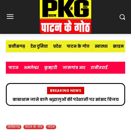
छत्तीसगढ़
देश दुनिया
प्रदेश
पाटन के गोठ
स्वास्थ्य
क्राइम
पाटन
अमलेश्वर
कुम्हारी
जामगांव आर
रानीतराई
BREAKING NEWS
उप निरीक्षक सुभाष चंद्र यादव ने मीडिया विद्यार्थियों को साइबर
अपराधों के प्रति किया जागरूक
छत्तीसगढ़
पाटन के गोठ
पाटन