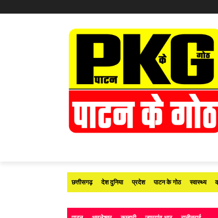
छत्तीसगढ़
देश दुनिया
प्रदेश
पाटन के गोठ
स्वास्थ्य
क
पाटन
अमलेश्वर
कुम्हारी
जामगांव आर
रानीतराई