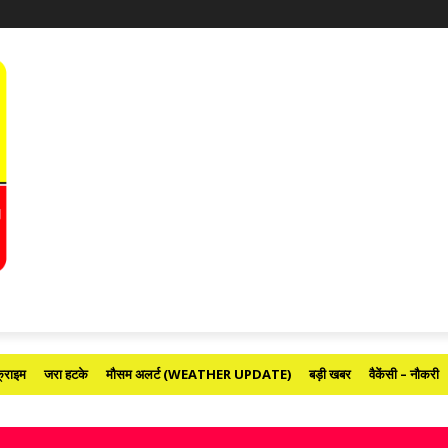
्राइम
जरा हटके
मौसम अलर्ट (WEATHER UPDATE)
बड़ी खबर
वैकेंसी – नौकरी