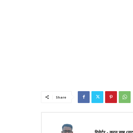
Share
रिपोर्टर - करन साहू (पा