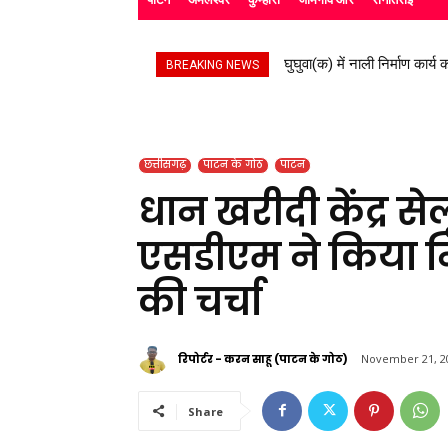
घुघुवा(क) में नाली निर्माण कार्य का
स्काउट गाइड के बच्चों ने रैली
BREAKING NEWS
छत्तीसगढ़
पाटन के गोठ
पाटन
धान खरीदी केंद्र स
एसडीएम ने किया नि
की चर्चा
रिपोर्टर - करन साहू (पाटन के गोठ)
November 21, 2
Share