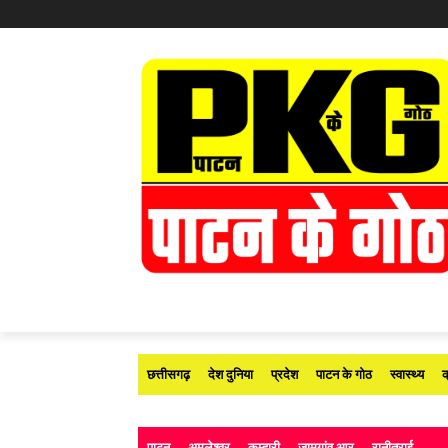
छत्तीसगढ़
देश दुनिया
प्रदेश
पाटन के गोठ
स्वास्थ्य
क
पाटन
अमलेश्वर
कुम्हारी
जामगांव आर
रानीतराई