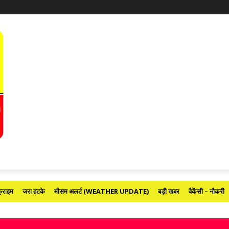
्राइम
जरा हटके
मौसम अलर्ट (WEATHER UPDATE)
बड़ी खबर
वैकेंसी – नौकरी