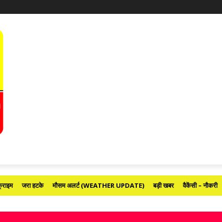
्राइम
जरा हटके
मौसम अलर्ट (WEATHER UPDATE)
बड़ी खबर
वैकेंसी – नौकरी