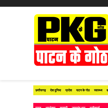
छत्तीसगढ़
देश दुनिया
प्रदेश
पाटन के गोठ
स्वास्थ्य
क
पाटन
अमलेश्वर
कुम्हारी
जामगांव आर
रानीतराई