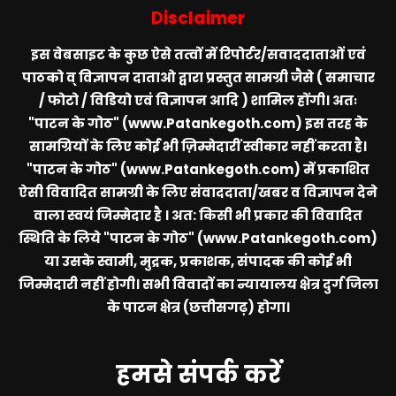
Disclaimer
इस वेबसाइट के कुछ ऐसे तत्वों में रिपोर्टर/सवाददाताओं एवं
पाठको व् विज्ञापन दाताओ द्वारा प्रस्तुत सामग्री जैसे ( समाचार
/ फोटो / विडियो एवं विज्ञापन आदि ) शामिल होंगी। अतः
"पाटन के गोठ" (www.Patankegoth.com)
इस तरह के
सामग्रियों के लिए कोई भी ज़िम्मेदारीं स्वीकार नहीं करता है।
"पाटन के गोठ" (www.Patankegoth.com)
में प्रकाशित
ऐसी विवादित सामग्री के लिए संवाददाता/खबर व विज्ञापन देने
वाला स्वयं जिम्मेदार है । अत: किसी भी प्रकार की विवादित
स्थिति के लिये
"पाटन के गोठ" (www.Patankegoth.com)
या उसके स्वामी, मुद्रक, प्रकाशक, संपादक की कोई भी
जिम्मेदारी नहीं होगी। सभी विवादों का न्यायालय क्षेत्र दुर्ग जिला
के पाटन क्षेत्र (छत्तीसगढ़) होगा।
हमसे संपर्क करें