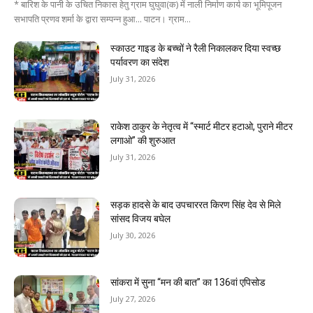
* बारिश के पानी के उचित निकास हेतु ग्राम घुघुवा(क) में नाली निर्माण कार्य का भूमिपूजन
सभापति प्रणव शर्मा के द्वारा सम्पन्न हुआ... पाटन। ग्राम...
स्काउट गाइड के बच्चों ने रैली निकालकर दिया स्वच्छ
पर्यावरण का संदेश
July 31, 2026
राकेश ठाकुर के नेतृत्व में “स्मार्ट मीटर हटाओ, पुराने मीटर
लगाओ” की शुरुआत
July 31, 2026
सड़क हादसे के बाद उपचाररत किरण सिंह देव से मिले
सांसद विजय बघेल
July 30, 2026
सांकरा में सुना “मन की बात” का 136वां एपिसोड
July 27, 2026