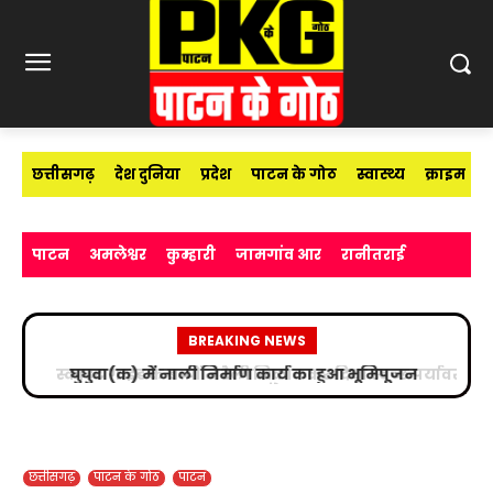
छत्तीसगढ़
देश दुनिया
प्रदेश
पाटन के गोठ
स्वास्थ्य
क्राइम
पाटन
अमलेश्वर
कुम्हारी
जामगांव आर
रानीतराई
BREAKING NEWS
स्काउट गाइड के बच्चों ने रैली निकालकर दिया स्वच्छ पर्यावरण
का संदेश
छत्तीसगढ़
पाटन के गोठ
पाटन