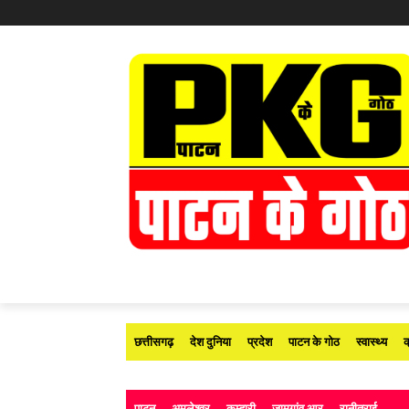
छत्तीसगढ़
देश दुनिया
प्रदेश
पाटन के गोठ
स्वास्थ्य
क
पाटन
अमलेश्वर
कुम्हारी
जामगांव आर
रानीतराई