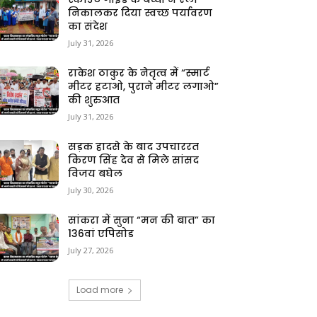
निकालकर दिया स्वच्छ पर्यावरण
का संदेश
July 31, 2026
राकेश ठाकुर के नेतृत्व में “स्मार्ट
मीटर हटाओ, पुराने मीटर लगाओ”
की शुरुआत
July 31, 2026
सड़क हादसे के बाद उपचाररत
किरण सिंह देव से मिले सांसद
विजय बघेल
July 30, 2026
सांकरा में सुना “मन की बात” का
136वां एपिसोड
July 27, 2026
Load more