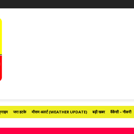
्राइम
जरा हटके
मौसम अलर्ट (WEATHER UPDATE)
बड़ी खबर
वैकेंसी – नौकरी