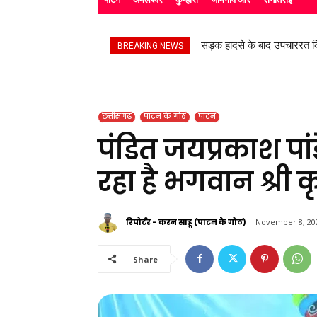
सड़क हादसे के बाद उपचाररत कि
BREAKING NEWS
छत्तीसगढ़
पाटन के गोठ
पाटन
पंडित जयप्रकाश पांड
रहा है भगवान श्री 
रिपोर्टर - करन साहू (पाटन के गोठ)
November 8, 20
Share