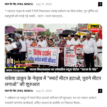
पाटन के गोठ (PKG NEWS)
-
July 31, 2026
0
* स्काउट गाइड के बच्चों ने रैली निकालकर स्वच्छ पर्यावरण का दिया संदेश, गुरु पूर्णिमा एवं
महापुरुषों की मनाई गई जयंती... पाटन : भारत स्काउट्स...
कांग्रेस Congress
राकेश ठाकुर के नेतृत्व में “स्मार्ट मीटर हटाओ, पुराने मीटर
लगाओ” की शुरुआत
पाटन के गोठ (PKG NEWS)
-
July 31, 2026
0
* अहिवारा एवं जामुल में स्मार्ट मीटर हटाओ अभियान की शुरुआत, घर-घर जाकर आवेदन
भरवाएंगे कांग्रेस कार्यकर्ता; धर्मेंद्र प्रधान के इस्तीफे पर निकाला विजय...