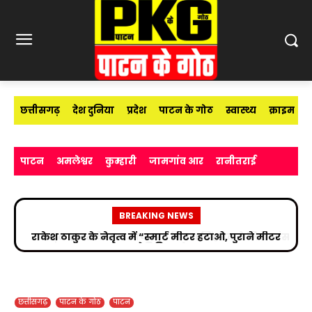
छत्तीसगढ़
देश दुनिया
प्रदेश
पाटन के गोठ
स्वास्थ्य
क्राइम
पाटन
अमलेश्वर
कुम्हारी
जामगांव आर
रानीतराई
BREAKING NEWS
सड़क हादसे के बाद उपचाररत किरण सिंह देव से मिले सांसद
विजय बघेल
छत्तीसगढ़
पाटन के गोठ
पाटन