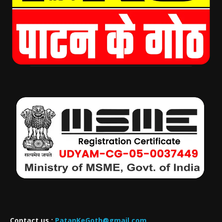
Contact us :
PatanKeGoth@gmail.com