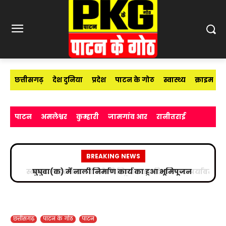
छत्तीसगढ़
देश दुनिया
प्रदेश
पाटन के गोठ
स्वास्थ्य
क्राइम
पाटन
अमलेश्वर
कुम्हारी
जामगांव आर
रानीतराई
BREAKING NEWS
स्काउट गाइड के बच्चों ने रैली निकालकर दिया स्वच्छ पर्यावरण
का संदेश
छत्तीसगढ़
पाटन के गोठ
पाटन