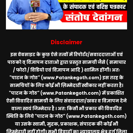
Disclaimer
इस वेबसाइट के कुछ ऐसे तत्वों में रिपोर्टर/सवाददाताओं एवं
पाठको व् विज्ञापन दाताओ द्वारा प्रस्तुत सामग्री जैसे ( समाचार
/ फोटो / विडियो एवं विज्ञापन आदि ) शामिल होंगी। अतः
"पाटन के गोठ" (www.Patankegoth.com)
इस तरह के
सामग्रियों के लिए कोई भी ज़िम्मेदारीं स्वीकार नहीं करता है।
"पाटन के गोठ" (www.Patankegoth.com)
में प्रकाशित
ऐसी विवादित सामग्री के लिए संवाददाता/खबर व विज्ञापन देने
वाला स्वयं जिम्मेदार है । अत: किसी भी प्रकार की विवादित
स्थिति के लिये
"पाटन के गोठ" (www.Patankegoth.com)
या उसके स्वामी, मुद्रक, प्रकाशक, संपादक की कोई भी
जिम्मेदारी नहीं होगी। सभी विवादों का न्यायालय क्षेत्र दुर्ग जिला