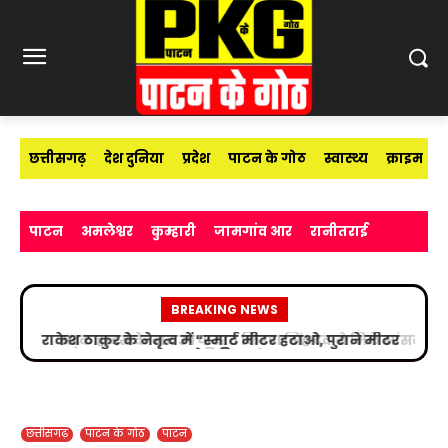
छत्तीसगढ़
देश दुनिया
प्रदेश
पाटन के गोठ
स्वास्थ्य
क्राइम
पाटन
अमलेश्वर
कुम्हारी
जामगांव आर
रानीतराई
BREAKING NEWS
सड़क हादसे के बाद उपचाररत किरण सिंह देव से मिले सांसद
विजय बघेल
छत्तीसगढ़
पाटन के गोठ
पाटन