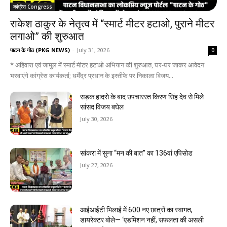
कांग्रेस Congress
राकेश ठाकुर के नेतृत्व में “स्मार्ट मीटर हटाओ, पुराने मीटर
लगाओ” की शुरुआत
पाटन के गोठ (PKG NEWS)
-
July 31, 2026
0
* अहिवारा एवं जामुल में स्मार्ट मीटर हटाओ अभियान की शुरुआत, घर-घर जाकर आवेदन
भरवाएंगे कांग्रेस कार्यकर्ता; धर्मेंद्र प्रधान के इस्तीफे पर निकाला विजय...
सड़क हादसे के बाद उपचाररत किरण सिंह देव से मिले
सांसद विजय बघेल
July 30, 2026
सांकरा में सुना “मन की बात” का 136वां एपिसोड
July 27, 2026
आईआईटी भिलाई में 600 नए छात्रों का स्वागत,
डायरेक्टर बोले— ‘एडमिशन नहीं, सफलता की असली