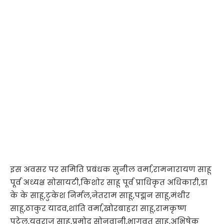
इस अवसर पर समिति प्रबंधक सुनील वर्मा,रामनारायण साहू
पूर्व अध्यक्ष सोसायटी,किशोर साहू पूर्व प्राधिकृत अधिकारी,डा
के के साहू,टुकेश निर्मल,नेतराम साहू,पद्मन साहू,मंथीर
साहू,ठाकुर यादव,शांति वर्मा,खोरबाहरा साहू,रामकृष्ण
पटेल,युवराज साहू,प्रमोद सोनवानी,भागवत साहू,अभिषेक