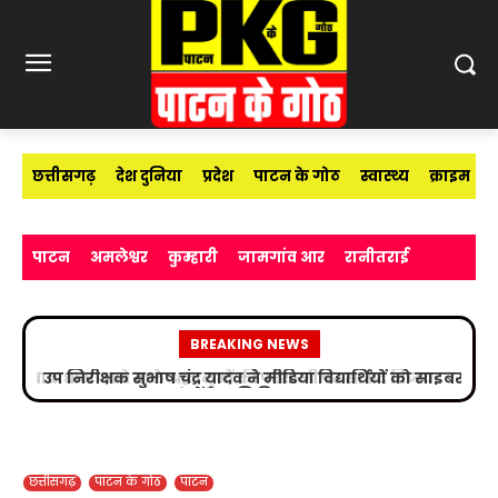
छत्तीसगढ़
देश दुनिया
प्रदेश
पाटन के गोठ
स्वास्थ्य
क्राइम
पाटन
अमलेश्वर
कुम्हारी
जामगांव आर
रानीतराई
BREAKING NEWS
उप निरीक्षक सुभाष चंद्र यादव ने मीडिया विद्यार्थियों को साइबर
अपराधों के प्रति किया जागरूक
छत्तीसगढ़
पाटन के गोठ
पाटन