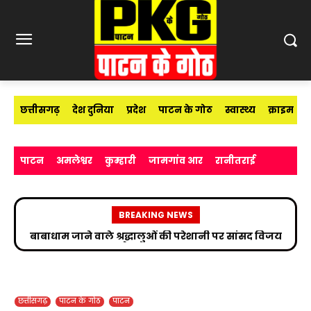
छत्तीसगढ़
देश दुनिया
प्रदेश
पाटन के गोठ
स्वास्थ्य
क्राइम
पाटन
अमलेश्वर
कुम्हारी
जामगांव आर
रानीतराई
BREAKING NEWS
उप निरीक्षक सुभाष चंद्र यादव ने मीडिया विद्यार्थियों को साइबर
अपराधों के प्रति किया जागरूक
छत्तीसगढ़
पाटन के गोठ
पाटन