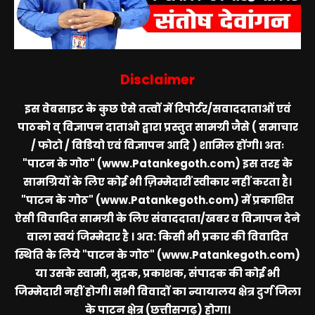
Disclaimer
इस वेबसाइट के कुछ ऐसे तत्वों में रिपोर्टर/सवाददाताओं एवं
पाठको व् विज्ञापन दाताओ द्वारा प्रस्तुत सामग्री जैसे ( समाचार
/ फोटो / विडियो एवं विज्ञापन आदि ) शामिल होंगी। अतः
"पाटन के गोठ" (www.Patankegoth.com)
इस तरह के
सामग्रियों के लिए कोई भी ज़िम्मेदारीं स्वीकार नहीं करता है।
"पाटन के गोठ" (www.Patankegoth.com)
में प्रकाशित
ऐसी विवादित सामग्री के लिए संवाददाता/खबर व विज्ञापन देने
वाला स्वयं जिम्मेदार है । अत: किसी भी प्रकार की विवादित
स्थिति के लिये
"पाटन के गोठ" (www.Patankegoth.com)
या उसके स्वामी, मुद्रक, प्रकाशक, संपादक की कोई भी
जिम्मेदारी नहीं होगी। सभी विवादों का न्यायालय क्षेत्र दुर्ग जिला
के पाटन क्षेत्र (छत्तीसगढ़) होगा।