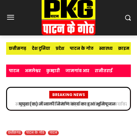
छत्तीसगढ़
देश दुनिया
प्रदेश
पाटन के गोठ
स्वास्थ्य
क्राइम
पाटन
अमलेश्वर
कुम्हारी
जामगांव आर
रानीतराई
BREAKING NEWS
स्काउट गाइड के बच्चों ने रैली निकालकर दिया स्वच्छ पर्यावरण
का संदेश
छत्तीसगढ़
पाटन के गोठ
पाटन