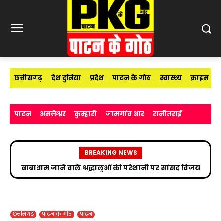
छत्तीसगढ़
देश दुनिया
प्रदेश
पाटन के गोठ
स्वास्थ्य
क्राइम
पाटन
अमलेश्वर
कुम्हारी
जामगांव आर
रानीतराई
BREAKING NEWS
उप निरीक्षक सुभाष चंद्र यादव ने मीडिया विद्यार्थियों को साइबर
अपराधों के प्रति किया जागरूक
छत्तीसगढ़
पाटन के गोठ
पाटन