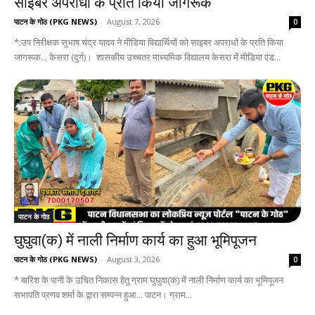
साइबर अपराधों के प्रति किया जागरूक
पाटन के गोठ (PKG NEWS)
-
August 7, 2026
0
*:उप निरीक्षक सुभाष चंद्र यादव ने मीडिया विद्यार्थियों को साइबर अपराधों के प्रति किया
जागरूक... केसरा (दुर्ग)। शासकीय उच्चतर माध्यमिक विद्यालय केसरा में मीडिया एंड...
पाटन के गोठ
घुघुवा(क) में नाली निर्माण कार्य का हुआ भूमिपूजन
पाटन के गोठ (PKG NEWS)
-
August 3, 2026
0
* बारिश के पानी के उचित निकास हेतु ग्राम घुघुवा(क) में नाली निर्माण कार्य का भूमिपूजन
सभापति प्रणव शर्मा के द्वारा सम्पन्न हुआ... पाटन। ग्राम...