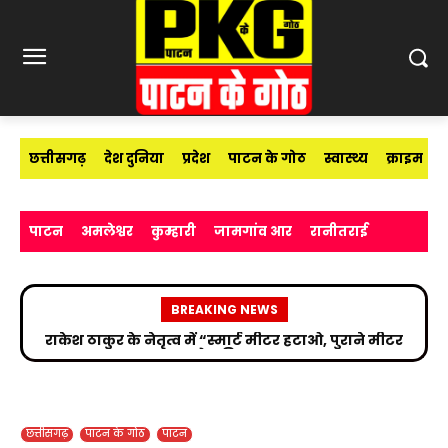
छत्तीसगढ़
देश दुनिया
प्रदेश
पाटन के गोठ
स्वास्थ्य
क्राइम
पाटन
अमलेश्वर
कुम्हारी
जामगांव आर
रानीतराई
BREAKING NEWS
सड़क हादसे के बाद उपचाररत किरण सिंह देव से मिले सांसद
विजय बघेल
छत्तीसगढ़
पाटन के गोठ
पाटन