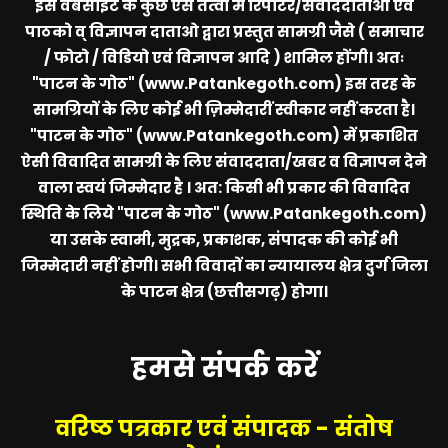
इस वेबसाइट के कुछ ऐसे तत्वों में रिपोर्टर/सवाददाताओं एवं
पाठको व् विज्ञापन दाताओ द्वारा प्रस्तुत सामग्री जैसे ( समाचार
/ फोटो / विडियो एवं विज्ञापन आदि ) शामिल होंगी। अतः
"पाटन के गोठ" (www.Patankegoth.com)
इस तरह के
सामग्रियों के लिए कोई भी ज़िम्मेदारीं स्वीकार नहीं करता है।
"पाटन के गोठ" (www.Patankegoth.com)
में प्रकाशित
ऐसी विवादित सामग्री के लिए संवाददाता/खबर व विज्ञापन देने
वाला स्वयं जिम्मेदार है । अत: किसी भी प्रकार की विवादित
स्थिति के लिये
"पाटन के गोठ" (www.Patankegoth.com)
या उसके स्वामी, मुद्रक, प्रकाशक, संपादक की कोई भी
जिम्मेदारी नहीं होगी। सभी विवादों का न्यायालय क्षेत्र दुर्ग जिला
के पाटन क्षेत्र (छत्तीसगढ़) होगा।
हमसे संपर्क करें
वरिष्ठ पत्रकार एवं संपादक - संतोष