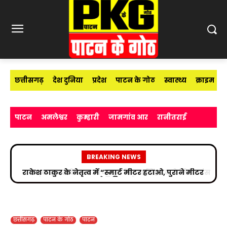
छत्तीसगढ़
देश दुनिया
प्रदेश
पाटन के गोठ
स्वास्थ्य
क्राइम
पाटन
अमलेश्वर
कुम्हारी
जामगांव आर
रानीतराई
BREAKING NEWS
सड़क हादसे के बाद उपचाररत किरण सिंह देव से मिले सांसद
विजय बघेल
छत्तीसगढ़
पाटन के गोठ
पाटन