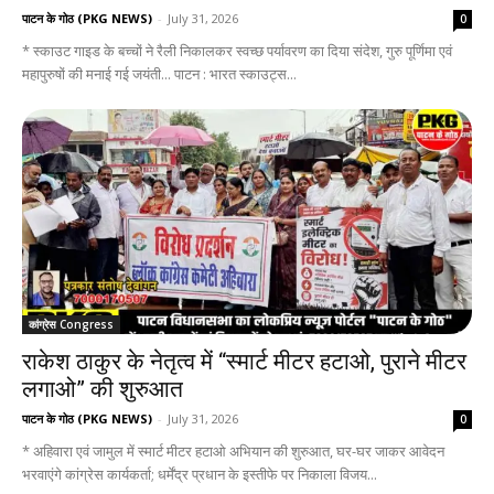
पाटन के गोठ (PKG NEWS)
-
July 31, 2026
0
* स्काउट गाइड के बच्चों ने रैली निकालकर स्वच्छ पर्यावरण का दिया संदेश, गुरु पूर्णिमा एवं
महापुरुषों की मनाई गई जयंती... पाटन : भारत स्काउट्स...
कांग्रेस Congress
राकेश ठाकुर के नेतृत्व में “स्मार्ट मीटर हटाओ, पुराने मीटर
लगाओ” की शुरुआत
पाटन के गोठ (PKG NEWS)
-
July 31, 2026
0
* अहिवारा एवं जामुल में स्मार्ट मीटर हटाओ अभियान की शुरुआत, घर-घर जाकर आवेदन
भरवाएंगे कांग्रेस कार्यकर्ता; धर्मेंद्र प्रधान के इस्तीफे पर निकाला विजय...