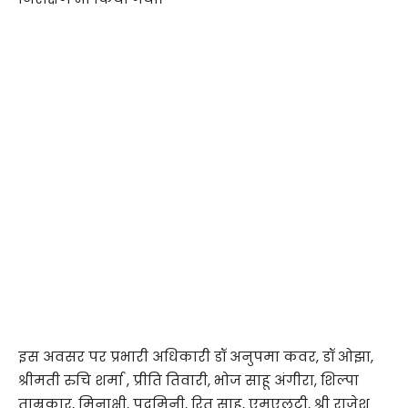
इस अवसर पर प्रभारी अधिकारी डॉ अनुपमा कवर, डॉ ओझा,
श्रीमती रुचि शर्मा , प्रीति तिवारी, भोज साहू अंगीरा, शिल्पा
ताम्रकार, मिनाक्षी, पदमिनी, रितु साहू, एमएलटी, श्री राजेश