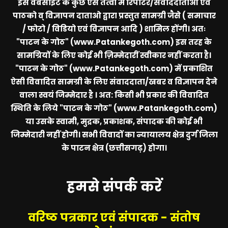
इस वेबसाइट के कुछ ऐसे तत्वों में रिपोर्टर/सवाददाताओं एवं
पाठको व् विज्ञापन दाताओ द्वारा प्रस्तुत सामग्री जैसे ( समाचार
/ फोटो / विडियो एवं विज्ञापन आदि ) शामिल होंगी। अतः
"पाटन के गोठ" (www.Patankegoth.com)
इस तरह के
सामग्रियों के लिए कोई भी ज़िम्मेदारीं स्वीकार नहीं करता है।
"पाटन के गोठ" (www.Patankegoth.com)
में प्रकाशित
ऐसी विवादित सामग्री के लिए संवाददाता/खबर व विज्ञापन देने
वाला स्वयं जिम्मेदार है । अत: किसी भी प्रकार की विवादित
स्थिति के लिये
"पाटन के गोठ" (www.Patankegoth.com)
या उसके स्वामी, मुद्रक, प्रकाशक, संपादक की कोई भी
जिम्मेदारी नहीं होगी। सभी विवादों का न्यायालय क्षेत्र दुर्ग जिला
के पाटन क्षेत्र (छत्तीसगढ़) होगा।
हमसे संपर्क करें
वरिष्ठ पत्रकार एवं संपादक - संतोष