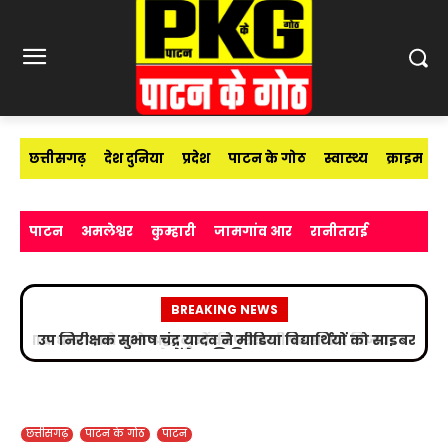
छत्तीसगढ़
देश दुनिया
प्रदेश
पाटन के गोठ
स्वास्थ्य
क्राइम
पाटन
अमलेश्वर
कुम्हारी
जामगांव आर
रानीतराई
BREAKING NEWS
उप निरीक्षक सुभाष चंद्र यादव ने मीडिया विद्यार्थियों को साइबर
अपराधों के प्रति किया जागरूक
छत्तीसगढ़
पाटन के गोठ
पाटन