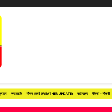
्राइम
जरा हटके
मौसम अलर्ट (WEATHER UPDATE)
बड़ी खबर
वैकेंसी – नौकरी