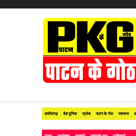
छत्तीसगढ़
देश दुनिया
प्रदेश
पाटन के गोठ
स्वास्थ्य
क
पाटन
अमलेश्वर
कुम्हारी
जामगांव आर
रानीतराई