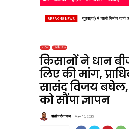
घुघुवा(क) में नाली निर्माण कार्य का
स्काउट गाइड के बच्चों ने रैली 
BREAKING NEWS
पाटन
छत्तीसगढ़
किसानों ने धान ब
लिए की मांग, प्राध
सासंद विजय बघेल,
को सौंपा ज्ञापन
संतोष देवांगन
May 16, 2025