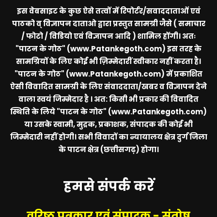
इस वेबसाइट के कुछ ऐसे तत्वों में रिपोर्टर/सवाददाताओं एवं
पाठको व् विज्ञापन दाताओ द्वारा प्रस्तुत सामग्री जैसे ( समाचार
/ फोटो / विडियो एवं विज्ञापन आदि ) शामिल होंगी। अतः
"पाटन के गोठ" (www.Patankegoth.com)
इस तरह के
सामग्रियों के लिए कोई भी ज़िम्मेदारीं स्वीकार नहीं करता है।
"पाटन के गोठ" (www.Patankegoth.com)
में प्रकाशित
ऐसी विवादित सामग्री के लिए संवाददाता/खबर व विज्ञापन देने
वाला स्वयं जिम्मेदार है । अत: किसी भी प्रकार की विवादित
स्थिति के लिये
"पाटन के गोठ" (www.Patankegoth.com)
या उसके स्वामी, मुद्रक, प्रकाशक, संपादक की कोई भी
जिम्मेदारी नहीं होगी। सभी विवादों का न्यायालय क्षेत्र दुर्ग जिला
के पाटन क्षेत्र (छत्तीसगढ़) होगा।
हमसे संपर्क करें
वरिष्ठ पत्रकार एवं संपादक - संतोष