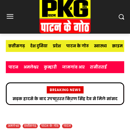
छत्तीसगढ़
देश दुनिया
प्रदेश
पाटन के गोठ
स्वास्थ्य
क्राइम
पाटन
अमलेश्वर
कुम्हारी
जामगांव आर
रानीतराई
BREAKING NEWS
सड़क हादसे के बाद उपचाररत किरण सिंह देव से मिले सांसद
विजय बघेल
अमलेश्वर
छत्तीसगढ़
पाटन के गोठ
पाटन