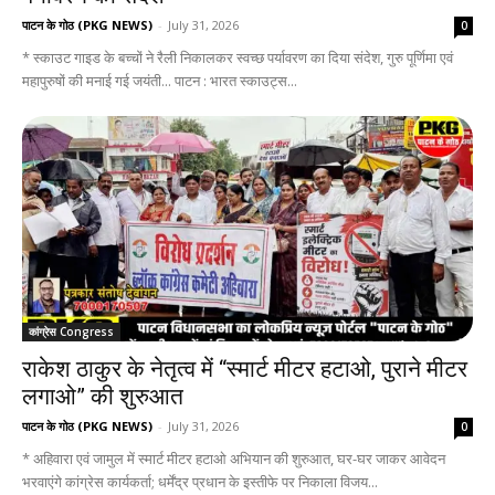
पाटन के गोठ (PKG NEWS)
-
July 31, 2026
0
* स्काउट गाइड के बच्चों ने रैली निकालकर स्वच्छ पर्यावरण का दिया संदेश, गुरु पूर्णिमा एवं
महापुरुषों की मनाई गई जयंती... पाटन : भारत स्काउट्स...
कांग्रेस Congress
राकेश ठाकुर के नेतृत्व में “स्मार्ट मीटर हटाओ, पुराने मीटर
लगाओ” की शुरुआत
पाटन के गोठ (PKG NEWS)
-
July 31, 2026
0
* अहिवारा एवं जामुल में स्मार्ट मीटर हटाओ अभियान की शुरुआत, घर-घर जाकर आवेदन
भरवाएंगे कांग्रेस कार्यकर्ता; धर्मेंद्र प्रधान के इस्तीफे पर निकाला विजय...