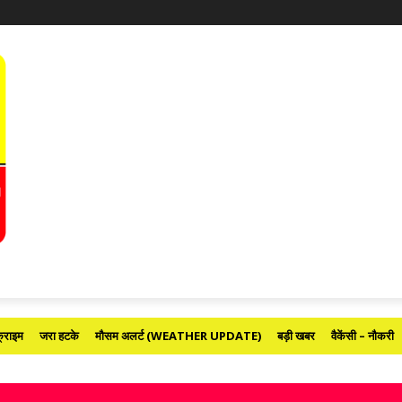
्राइम
जरा हटके
मौसम अलर्ट (WEATHER UPDATE)
बड़ी खबर
वैकेंसी – नौकरी