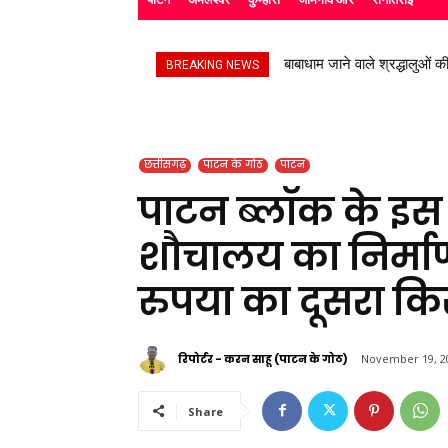
बाबाधाम जाने वाले श्रद्धालुओं की
उप निरीक्षक सुभाष चंद्र यादव न
BREAKING NEWS
छत्तीसगढ़
पाटन के गोठ
पाटन
पाटन ब्लॉक के इस ग
शौचालय का निर्मा
रुपया का दूसरा कि
रिपोर्टर - करन साहू (पाटन के गोठ)
November 19, 2
Share