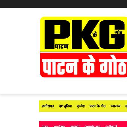
छत्तीसगढ़
देश दुनिया
प्रदेश
पाटन के गोठ
स्वास्थ्य
क
पाटन
अमलेश्वर
कुम्हारी
जामगांव आर
रानीतराई