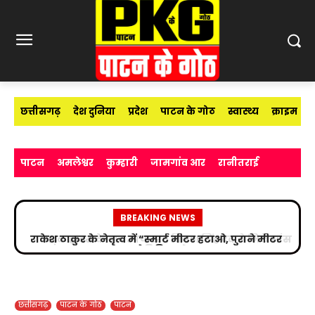
छत्तीसगढ़
देश दुनिया
प्रदेश
पाटन के गोठ
स्वास्थ्य
क्राइम
पाटन
अमलेश्वर
कुम्हारी
जामगांव आर
रानीतराई
BREAKING NEWS
सड़क हादसे के बाद उपचाररत किरण सिंह देव से मिले सांसद
विजय बघेल
छत्तीसगढ़
पाटन के गोठ
पाटन