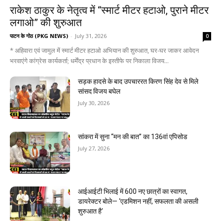
राकेश ठाकुर के नेतृत्व में “स्मार्ट मीटर हटाओ, पुराने मीटर
लगाओ” की शुरुआत
पाटन के गोठ (PKG NEWS)
-
July 31, 2026
0
* अहिवारा एवं जामुल में स्मार्ट मीटर हटाओ अभियान की शुरुआत, घर-घर जाकर आवेदन
भरवाएंगे कांग्रेस कार्यकर्ता; धर्मेंद्र प्रधान के इस्तीफे पर निकाला विजय...
सड़क हादसे के बाद उपचाररत किरण सिंह देव से मिले
सांसद विजय बघेल
July 30, 2026
सांकरा में सुना “मन की बात” का 136वां एपिसोड
July 27, 2026
आईआईटी भिलाई में 600 नए छात्रों का स्वागत,
डायरेक्टर बोले— ‘एडमिशन नहीं, सफलता की असली
शुरुआत है’