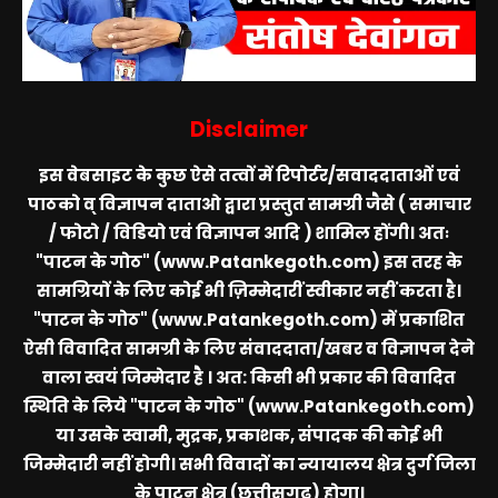
Disclaimer
इस वेबसाइट के कुछ ऐसे तत्वों में रिपोर्टर/सवाददाताओं एवं
पाठको व् विज्ञापन दाताओ द्वारा प्रस्तुत सामग्री जैसे ( समाचार
/ फोटो / विडियो एवं विज्ञापन आदि ) शामिल होंगी। अतः
"पाटन के गोठ" (www.Patankegoth.com)
इस तरह के
सामग्रियों के लिए कोई भी ज़िम्मेदारीं स्वीकार नहीं करता है।
"पाटन के गोठ" (www.Patankegoth.com)
में प्रकाशित
ऐसी विवादित सामग्री के लिए संवाददाता/खबर व विज्ञापन देने
वाला स्वयं जिम्मेदार है । अत: किसी भी प्रकार की विवादित
स्थिति के लिये
"पाटन के गोठ" (www.Patankegoth.com)
या उसके स्वामी, मुद्रक, प्रकाशक, संपादक की कोई भी
जिम्मेदारी नहीं होगी। सभी विवादों का न्यायालय क्षेत्र दुर्ग जिला
के पाटन क्षेत्र (छत्तीसगढ़) होगा।