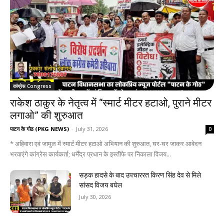
कांग्रेस Congress
राकेश ठाकुर के नेतृत्व में “स्मार्ट मीटर हटाओ, पुराने मीटर
लगाओ” की शुरुआत
पाटन के गोठ (PKG NEWS)
-
July 31, 2026
0
* अहिवारा एवं जामुल में स्मार्ट मीटर हटाओ अभियान की शुरुआत, घर-घर जाकर आवेदन
भरवाएंगे कांग्रेस कार्यकर्ता; धर्मेंद्र प्रधान के इस्तीफे पर निकाला विजय...
सड़क हादसे के बाद उपचाररत किरण सिंह देव से मिले
सांसद विजय बघेल
July 30, 2026