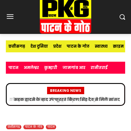
छत्तीसगढ़
देश दुनिया
प्रदेश
पाटन के गोठ
स्वास्थ्य
क्राइम
पाटन
अमलेश्वर
कुम्हारी
जामगांव आर
रानीतराई
BREAKING NEWS
सड़क हादसे के बाद उपचाररत किरण सिंह देव से मिले सांसद
विजय बघेल
छत्तीसगढ़
पाटन के गोठ
पाटन