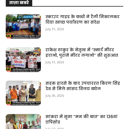
ताज़ा खबरे
स्काउट गाइड के बच्चों ने रैली निकालकर
दिया स्वच्छ पर्यावरण का संदेश
July 31, 2026
राकेश ठाकुर के नेतृत्व में “स्मार्ट मीटर
हटाओ, पुराने मीटर लगाओ” की शुरुआत
July 31, 2026
सड़क हादसे के बाद उपचाररत किरण सिंह
देव से मिले सांसद विजय बघेल
July 30, 2026
सांकरा में सुना “मन की बात” का 136वां
एपिसोड
July 27, 2026