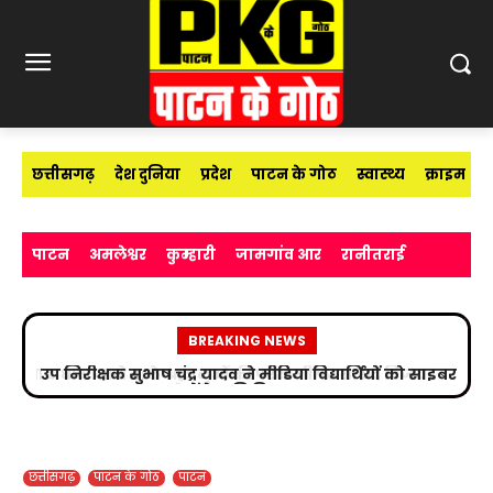
छत्तीसगढ़
देश दुनिया
प्रदेश
पाटन के गोठ
स्वास्थ्य
क्राइम
पाटन
अमलेश्वर
कुम्हारी
जामगांव आर
रानीतराई
BREAKING NEWS
उप निरीक्षक सुभाष चंद्र यादव ने मीडिया विद्यार्थियों को साइबर
अपराधों के प्रति किया जागरूक
छत्तीसगढ़
पाटन के गोठ
पाटन