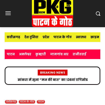
छत्तीसगढ़
देश दुनिया
प्रदेश
पाटन के गोठ
स्वास्थ्य
क्राइम
पाटन
अमलेश्वर
कुम्हारी
जामगांव आर
रानीतराई
BREAKING NEWS
आईआईटी भिलाई में 600 नए छात्रों का स्वागत, डायरेक्टर
बोले— ‘एडमिशन नहीं, सफलता की असली शुरुआत है’
छत्तीसगढ़
पाटन के गोठ
पाटन