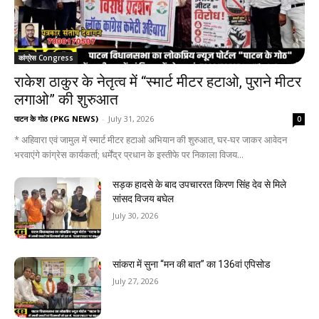
कांग्रेस Congress
राकेश ठाकुर के नेतृत्व में “स्मार्ट मीटर हटाओ, पुराने मीटर
लगाओ” की शुरुआत
पाटन के गोठ (PKG NEWS)
-
July 31, 2026
0
* अहिवारा एवं जामुल में स्मार्ट मीटर हटाओ अभियान की शुरुआत, घर-घर जाकर आवेदन
भरवाएंगे कांग्रेस कार्यकर्ता; धर्मेंद्र प्रधान के इस्तीफे पर निकाला विजय...
सड़क हादसे के बाद उपचाररत किरण सिंह देव से मिले
सांसद विजय बघेल
July 30, 2026
सांकरा में सुना “मन की बात” का 136वां एपिसोड
July 27, 2026