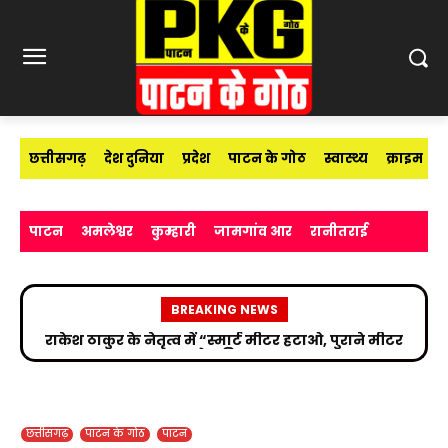
छत्तीसगढ़
देश दुनिया
प्रदेश
पाटन के गोठ
स्वास्थ्य
क्राइम
पाटन
अमलेश्वर
कुम्हारी
जामगांव आर
रानीतराई
BREAKING NEWS
सड़क हादसे के बाद उपचाररत किरण सिंह देव से मिले सांसद
विजय बघेल
छत्तीसगढ़
पाटन के गोठ
पाटन