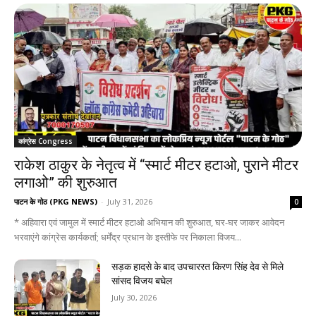
कांग्रेस Congress
राकेश ठाकुर के नेतृत्व में “स्मार्ट मीटर हटाओ, पुराने मीटर
लगाओ” की शुरुआत
पाटन के गोठ (PKG NEWS)
-
July 31, 2026
0
* अहिवारा एवं जामुल में स्मार्ट मीटर हटाओ अभियान की शुरुआत, घर-घर जाकर आवेदन
भरवाएंगे कांग्रेस कार्यकर्ता; धर्मेंद्र प्रधान के इस्तीफे पर निकाला विजय...
सड़क हादसे के बाद उपचाररत किरण सिंह देव से मिले
सांसद विजय बघेल
July 30, 2026