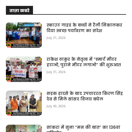
ताज़ा खबरे
स्काउट गाइड के बच्चों ने रैली निकालकर
दिया स्वच्छ पर्यावरण का संदेश
July 31, 2026
राकेश ठाकुर के नेतृत्व में “स्मार्ट मीटर
हटाओ, पुराने मीटर लगाओ” की शुरुआत
July 31, 2026
सड़क हादसे के बाद उपचाररत किरण सिंह
देव से मिले सांसद विजय बघेल
July 30, 2026
सांकरा में सुना “मन की बात” का 136वां