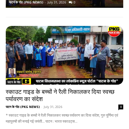
पाटन के गोठ (PKG NEWS)
-
July 31, 2026
0
प
पाटन के गोठ
स्काउट गाइड के बच्चों ने रैली निकालकर दिया स्वच्छ
पर्यावरण का संदेश
पाटन के गोठ (PKG NEWS)
-
July 31, 2026
0
* स्काउट गाइड के बच्चों ने रैली निकालकर स्वच्छ पर्यावरण का दिया संदेश, गुरु पूर्णिमा एवं
महापुरुषों की मनाई गई जयंती... पाटन : भारत स्काउट्स...