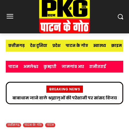
छत्तीसगढ़
देश दुनिया
प्रदेश
पाटन के गोठ
स्वास्थ्य
क्राइम
पाटन
अमलेश्वर
कुम्हारी
जामगांव आर
रानीतराई
BREAKING NEWS
उप निरीक्षक सुभाष चंद्र यादव ने मीडिया विद्यार्थियों को साइबर
अपराधों के प्रति किया जागरूक
छत्तीसगढ़
पाटन के गोठ
पाटन