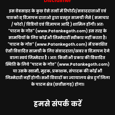
Disclaimer
इस वेबसाइट के कुछ ऐसे तत्वों में रिपोर्टर/सवाददाताओं एवं
पाठको व् विज्ञापन दाताओ द्वारा प्रस्तुत सामग्री जैसे ( समाचार
/ फोटो / विडियो एवं विज्ञापन आदि ) शामिल होंगी। अतः
"पाटन के गोठ" (www.Patankegoth.com)
इस तरह के
सामग्रियों के लिए कोई भी ज़िम्मेदारीं स्वीकार नहीं करता है।
"पाटन के गोठ" (www.Patankegoth.com)
में प्रकाशित
ऐसी विवादित सामग्री के लिए संवाददाता/खबर व विज्ञापन देने
वाला स्वयं जिम्मेदार है । अत: किसी भी प्रकार की विवादित
स्थिति के लिये
"पाटन के गोठ" (www.Patankegoth.com)
या उसके स्वामी, मुद्रक, प्रकाशक, संपादक की कोई भी
जिम्मेदारी नहीं होगी। सभी विवादों का न्यायालय क्षेत्र दुर्ग जिला
के पाटन क्षेत्र (छत्तीसगढ़) होगा।
हमसे संपर्क करें