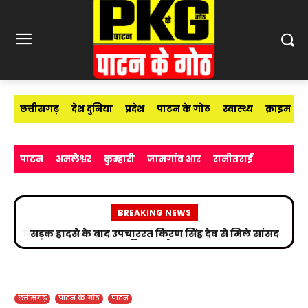
छत्तीसगढ़
देश दुनिया
प्रदेश
पाटन के गोठ
स्वास्थ्य
क्राइम
पाटन
अमलेश्वर
कुम्हारी
जामगांव आर
रानीतराई
BREAKING NEWS
सड़क हादसे के बाद उपचाररत किरण सिंह देव से मिले सांसद
विजय बघेल
छत्तीसगढ़
पाटन के गोठ
पाटन