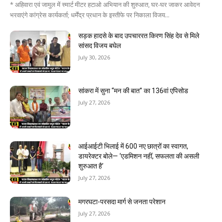
* अहिवारा एवं जामुल में स्मार्ट मीटर हटाओ अभियान की शुरुआत, घर-घर जाकर आवेदन
भरवाएंगे कांग्रेस कार्यकर्ता; धर्मेंद्र प्रधान के इस्तीफे पर निकाला विजय...
सड़क हादसे के बाद उपचाररत किरण सिंह देव से मिले
सांसद विजय बघेल
July 30, 2026
सांकरा में सुना “मन की बात” का 136वां एपिसोड
July 27, 2026
आईआईटी भिलाई में 600 नए छात्रों का स्वागत,
डायरेक्टर बोले— ‘एडमिशन नहीं, सफलता की असली
शुरुआत है’
July 27, 2026
मगरघटा-परसदा मार्ग से जनता परेशान
July 27, 2026