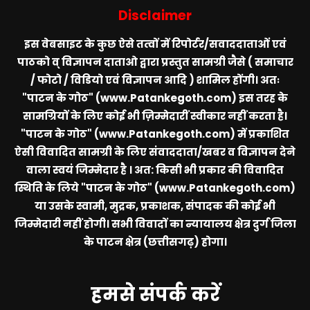
Disclaimer
इस वेबसाइट के कुछ ऐसे तत्वों में रिपोर्टर/सवाददाताओं एवं
पाठको व् विज्ञापन दाताओ द्वारा प्रस्तुत सामग्री जैसे ( समाचार
/ फोटो / विडियो एवं विज्ञापन आदि ) शामिल होंगी। अतः
"पाटन के गोठ" (www.Patankegoth.com)
इस तरह के
सामग्रियों के लिए कोई भी ज़िम्मेदारीं स्वीकार नहीं करता है।
"पाटन के गोठ" (www.Patankegoth.com)
में प्रकाशित
ऐसी विवादित सामग्री के लिए संवाददाता/खबर व विज्ञापन देने
वाला स्वयं जिम्मेदार है । अत: किसी भी प्रकार की विवादित
स्थिति के लिये
"पाटन के गोठ" (www.Patankegoth.com)
या उसके स्वामी, मुद्रक, प्रकाशक, संपादक की कोई भी
जिम्मेदारी नहीं होगी। सभी विवादों का न्यायालय क्षेत्र दुर्ग जिला
के पाटन क्षेत्र (छत्तीसगढ़) होगा।
हमसे संपर्क करें