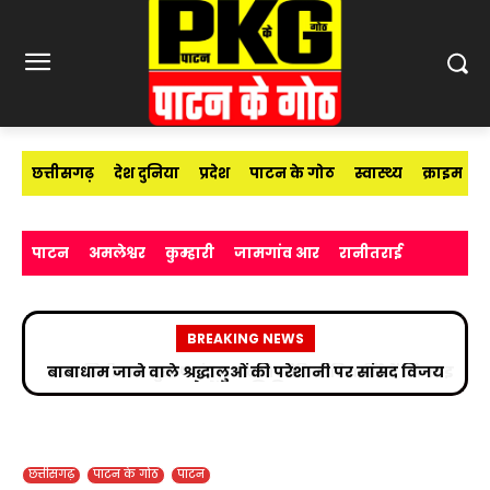
छत्तीसगढ़
देश दुनिया
प्रदेश
पाटन के गोठ
स्वास्थ्य
क्राइम
पाटन
अमलेश्वर
कुम्हारी
जामगांव आर
रानीतराई
BREAKING NEWS
उप निरीक्षक सुभाष चंद्र यादव ने मीडिया विद्यार्थियों को साइबर
अपराधों के प्रति किया जागरूक
छत्तीसगढ़
पाटन के गोठ
पाटन