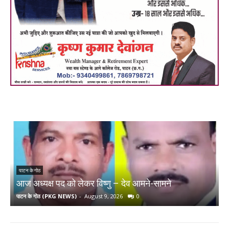
श
पाटन के गोठ
आज अध्यक्ष पद को लेकर विष्णु – देव आमने-सामने
ब
पाटन के गोठ (PKG NEWS)
-
August 9, 2026
0
प