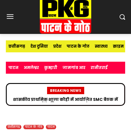
छत्तीसगढ़
देश दुनिया
प्रदेश
पाटन के गोठ
स्वास्थ्य
क्राइम
पाटन
अमलेश्वर
कुम्हारी
जामगांव आर
रानीतराई
BREAKING NEWS
बाबाधाम जाने वाले श्रद्धालुओं की परेशानी पर सांसद विजय
बघेल का बड़ा कदम
छत्तीसगढ़
पाटन के गोठ
पाटन