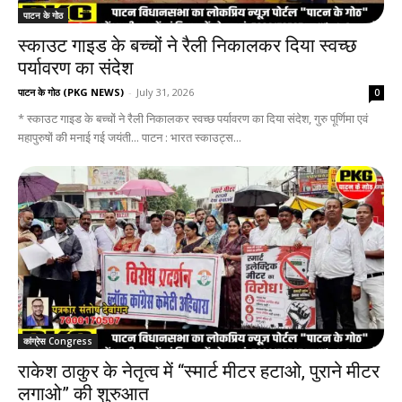
पाटन के गोठ
स्काउट गाइड के बच्चों ने रैली निकालकर दिया स्वच्छ
पर्यावरण का संदेश
पाटन के गोठ (PKG NEWS)
-
July 31, 2026
0
* स्काउट गाइड के बच्चों ने रैली निकालकर स्वच्छ पर्यावरण का दिया संदेश, गुरु पूर्णिमा एवं
महापुरुषों की मनाई गई जयंती... पाटन : भारत स्काउट्स...
कांग्रेस Congress
राकेश ठाकुर के नेतृत्व में “स्मार्ट मीटर हटाओ, पुराने मीटर
लगाओ” की शुरुआत