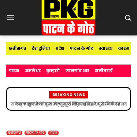
छत्तीसगढ़
देश दुनिया
प्रदेश
पाटन के गोठ
स्वास्थ्य
क्राइम
पाटन
अमलेश्वर
कुम्हारी
जामगांव आर
रानीतराई
BREAKING NEWS
सड़क हादसे के बाद उपचाररत किरण सिंह देव से मिले सांसद
विजय बघेल
छत्तीसगढ़
पाटन के गोठ
पाटन