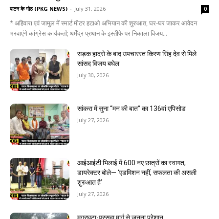
पाटन के गोठ (PKG NEWS)
-
July 31, 2026
0
* अहिवारा एवं जामुल में स्मार्ट मीटर हटाओ अभियान की शुरुआत, घर-घर जाकर आवेदन
भरवाएंगे कांग्रेस कार्यकर्ता; धर्मेंद्र प्रधान के इस्तीफे पर निकाला विजय...
सड़क हादसे के बाद उपचाररत किरण सिंह देव से मिले
सांसद विजय बघेल
July 30, 2026
सांकरा में सुना “मन की बात” का 136वां एपिसोड
July 27, 2026
आईआईटी भिलाई में 600 नए छात्रों का स्वागत,
डायरेक्टर बोले— ‘एडमिशन नहीं, सफलता की असली
शुरुआत है’
July 27, 2026
मगरघटा-परसदा मार्ग से जनता परेशान