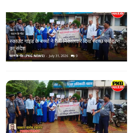
पाटन के गोठ
स्काउट गाइड के बच्चों ने रैली निकालकर दिया स्वच्छ पर्यावरण
र
का संदेश
पाटन के गोठ (PKG NEWS)
-
July 31, 2026
0
प