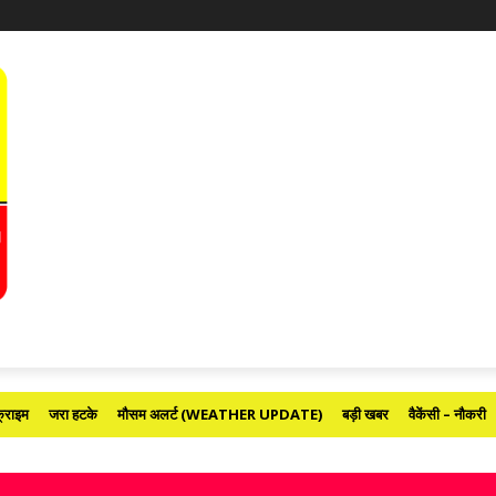
्राइम
जरा हटके
मौसम अलर्ट (WEATHER UPDATE)
बड़ी खबर
वैकेंसी – नौकरी