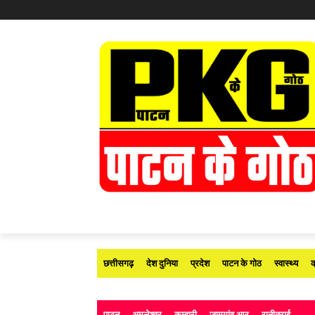
छत्तीसगढ़
देश दुनिया
प्रदेश
पाटन के गोठ
स्वास्थ्य
क
पाटन
अमलेश्वर
कुम्हारी
जामगांव आर
रानीतराई