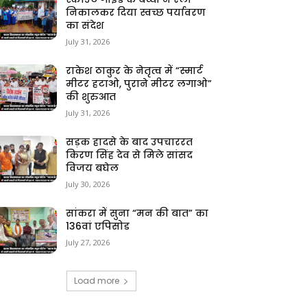
निकालकर दिया स्वच्छ पर्यावरण
का संदेश
July 31, 2026
राकेश ठाकुर के नेतृत्व में “स्मार्ट
मीटर हटाओ, पुराने मीटर लगाओ”
की शुरुआत
July 31, 2026
सड़क हादसे के बाद उपचाररत
किरण सिंह देव से मिले सांसद
विजय बघेल
July 30, 2026
सांकरा में सुना “मन की बात” का
136वां एपिसोड
July 27, 2026
Load more