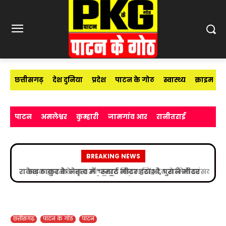
छत्तीसगढ़
देश दुनिया
प्रदेश
पाटन के गोठ
स्वास्थ्य
क्राइम
पाटन
अमलेश्वर
कुम्हारी
जामगांव आर
रानीतराई
BREAKING NEWS
सड़क हादसे के बाद उपचाररत किरण सिंह देव से मिले सांसद
विजय बघेल
छत्तीसगढ़
पाटन के गोठ
पाटन