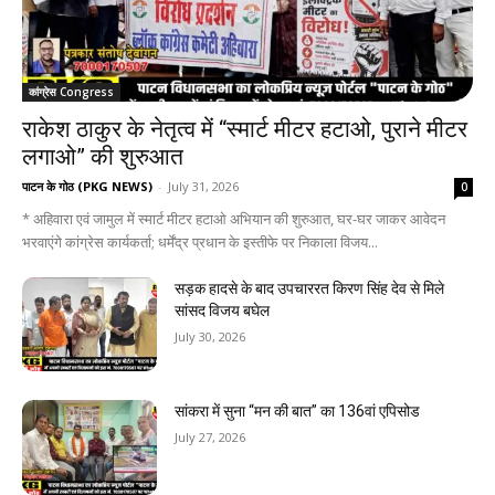
कांग्रेस Congress
राकेश ठाकुर के नेतृत्व में “स्मार्ट मीटर हटाओ, पुराने मीटर
लगाओ” की शुरुआत
पाटन के गोठ (PKG NEWS)
-
July 31, 2026
0
* अहिवारा एवं जामुल में स्मार्ट मीटर हटाओ अभियान की शुरुआत, घर-घर जाकर आवेदन
भरवाएंगे कांग्रेस कार्यकर्ता; धर्मेंद्र प्रधान के इस्तीफे पर निकाला विजय...
सड़क हादसे के बाद उपचाररत किरण सिंह देव से मिले
सांसद विजय बघेल
July 30, 2026
सांकरा में सुना “मन की बात” का 136वां एपिसोड
July 27, 2026