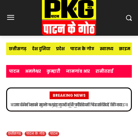
छत्तीसगढ़
देश दुनिया
प्रदेश
पाटन के गोठ
स्वास्थ्य
क्राइम
पाटन
अमलेश्वर
कुम्हारी
जामगांव आर
रानीतराई
BREAKING NEWS
उप निरीक्षक सुभाष चंद्र यादव ने मीडिया विद्यार्थियों को साइबर
अपराधों के प्रति किया जागरूक
छत्तीसगढ़
पाटन के गोठ
पाटन