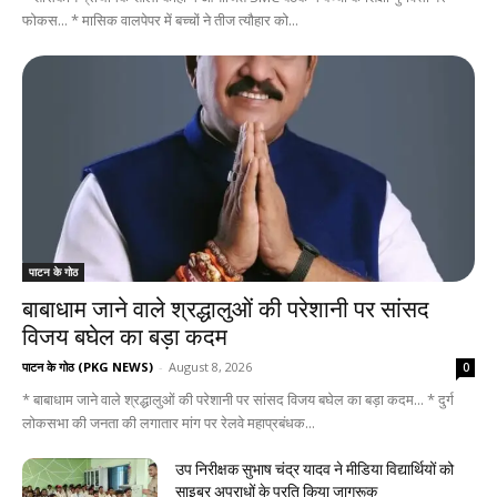
फोकस... * मासिक वालपेपर में बच्चों ने तीज त्यौहार को...
पाटन के गोठ
बाबाधाम जाने वाले श्रद्धालुओं की परेशानी पर सांसद
विजय बघेल का बड़ा कदम
पाटन के गोठ (PKG NEWS)
-
August 8, 2026
0
* बाबाधाम जाने वाले श्रद्धालुओं की परेशानी पर सांसद विजय बघेल का बड़ा कदम... * दुर्ग
लोकसभा की जनता की लगातार मांग पर रेलवे महाप्रबंधक...
उप निरीक्षक सुभाष चंद्र यादव ने मीडिया विद्यार्थियों को
साइबर अपराधों के प्रति किया जागरूक