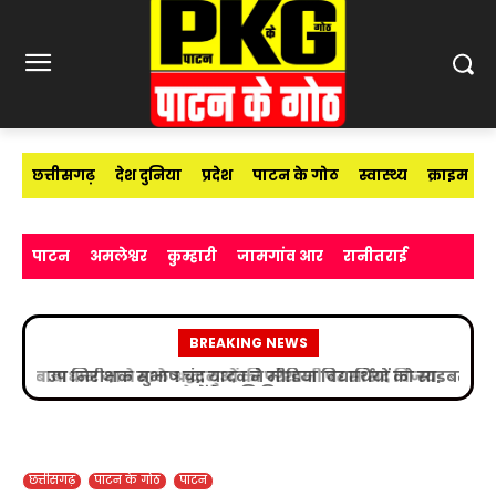
छत्तीसगढ़
देश दुनिया
प्रदेश
पाटन के गोठ
स्वास्थ्य
क्राइम
पाटन
अमलेश्वर
कुम्हारी
जामगांव आर
रानीतराई
BREAKING NEWS
उप निरीक्षक सुभाष चंद्र यादव ने मीडिया विद्यार्थियों को साइबर
अपराधों के प्रति किया जागरूक
छत्तीसगढ़
पाटन के गोठ
पाटन