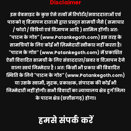
Disclaimer
इस वेबसाइट के कुछ ऐसे तत्वों में रिपोर्टर/सवाददाताओं एवं
पाठको व् विज्ञापन दाताओ द्वारा प्रस्तुत सामग्री जैसे ( समाचार
/ फोटो / विडियो एवं विज्ञापन आदि ) शामिल होंगी। अतः
"पाटन के गोठ" (www.Patankegoth.com)
इस तरह के
सामग्रियों के लिए कोई भी ज़िम्मेदारीं स्वीकार नहीं करता है।
"पाटन के गोठ" (www.Patankegoth.com)
में प्रकाशित
ऐसी विवादित सामग्री के लिए संवाददाता/खबर व विज्ञापन देने
वाला स्वयं जिम्मेदार है । अत: किसी भी प्रकार की विवादित
स्थिति के लिये
"पाटन के गोठ" (www.Patankegoth.com)
या उसके स्वामी, मुद्रक, प्रकाशक, संपादक की कोई भी
जिम्मेदारी नहीं होगी। सभी विवादों का न्यायालय क्षेत्र दुर्ग जिला
के पाटन क्षेत्र (छत्तीसगढ़) होगा।
हमसे संपर्क करें