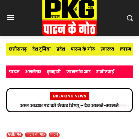
छत्तीसगढ़
देश दुनिया
प्रदेश
पाटन के गोठ
स्वास्थ्य
क्राइम
पाटन
अमलेश्वर
कुम्हारी
जामगांव आर
रानीतराई
BREAKING NEWS
शासकीय प्राथमिक शाला कौही में आयोजित SMC बैठक में
बच्चों के शिक्षा गुणवत्ता पर फोकस
छत्तीसगढ़
पाटन के गोठ
पाटन