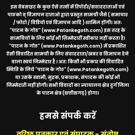
इस वेबसाइट के कुछ ऐसे तत्वों में रिपोर्टर/सवाददाताओं एवं
पाठको व् विज्ञापन दाताओ द्वारा प्रस्तुत सामग्री जैसे ( समाचार
/ फोटो / विडियो एवं विज्ञापन आदि ) शामिल होंगी। अतः
"पाटन के गोठ" (www.Patankegoth.com)
इस तरह के
सामग्रियों के लिए कोई भी ज़िम्मेदारीं स्वीकार नहीं करता है।
"पाटन के गोठ" (www.Patankegoth.com)
में प्रकाशित
ऐसी विवादित सामग्री के लिए संवाददाता/खबर व विज्ञापन देने
वाला स्वयं जिम्मेदार है । अत: किसी भी प्रकार की विवादित
स्थिति के लिये
"पाटन के गोठ" (www.Patankegoth.com)
या उसके स्वामी, मुद्रक, प्रकाशक, संपादक की कोई भी
जिम्मेदारी नहीं होगी। सभी विवादों का न्यायालय क्षेत्र दुर्ग जिला
के पाटन क्षेत्र (छत्तीसगढ़) होगा।
हमसे संपर्क करें
वरिष्ठ पत्रकार एवं संपादक - संतोष