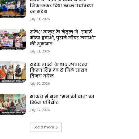
निकालकर दिया स्वच्छ पर्यावरण
का संदेश
July 31, 2026
राकेश ठाकुर के नेतृत्व में “स्मार्ट
मीटर हटाओ, पुराने मीटर लगाओ”
की शुरुआत
July 31, 2026
सड़क हादसे के बाद उपचाररत
किरण सिंह देव से मिले सांसद
विजय बघेल
July 30, 2026
सांकरा में सुना “मन की बात” का
136वां एपिसोड
July 27, 2026
Load more