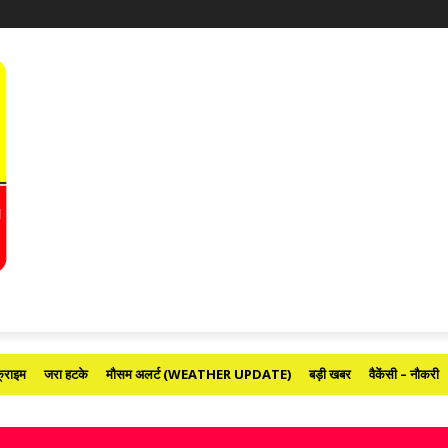
्राइम
जरा हटके
मौसम अलर्ट (WEATHER UPDATE)
बड़ी खबर
वैकेंसी – नौकरी